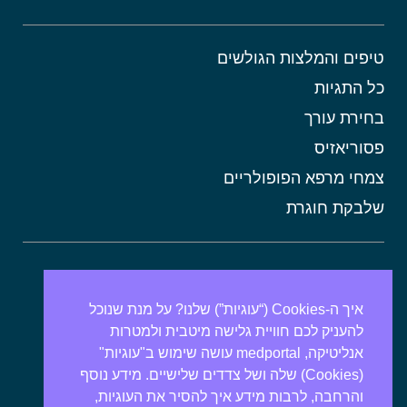
טיפים והמלצות הגולשים
כל התגיות
בחירת עורך
פסוריאזיס
צמחי מרפא הפופולריים
שלבקת חוגרת
אורטיקריה
מתכונים בריאים
איך ה-Cookies (“עוגיות”) שלנו? על מנת שנוכל
להעניק לכם חוויית גלישה מיטבית ולמטרות
אבנים בכיס המרה
אנליטיקה, medportal עושה שימוש ב"עוגיות"
מרולה
(Cookies) שלה ושל צדדים שלישיים. מידע נוסף
מורינגה
והרחבה, לרבות מידע איך להסיר את העוגיות,