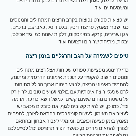
מריצה לריצה, סגנון ריצה בעייתי הגורם לנזקים הדרגתיים
ומשמעותיים ועוד.
יש פציעות ספורט נפוצות בקרב הרצים המתחילים והמנוסים
כמו שברי מאמץ, פריצת דיסק, בלט דיסק, כאבי גב, ברכיים,
אגן ושרירים, קרקע במיניסקוס, דלקות שונות כמו גיד אכילס,
יבלות, מתיחת שרירים ורצועות ועוד.
טיפים לשמירה על הגב והרגליים בזמן ריצה
כדי להימנע מפציעות ספורט שכיחות אצל רצים מתחילים
ומנוסים חשוב להקפיד על תוכנית אימונים הדרגתית ומתונה,
להתמיד באימוני הריצה, לבצע חימום ארוך הכולל מתיחות,
לרכוש נעלי ריצה איכותיות עם בולמי זעזועים טובים, לרוץ רק
על משטחים נוחים שאינם קשים, למשל דשא, כורכר, אדמה
וכד'. כמו כן, יש להיות קשובים לגוף, אם סובלים מכאב יש
לעצור את האימון, לעשות קומפרסים בהתאם לצורך, להפחית
מאמץ בזמן פציעה וכאבים, ומומלץ לעבור אבחון ובהתאם
לצורך להתאים מדרסים, כאשר הפיזיותרפיסט יכול לסייע לכם
גם לשפר את טכניקת הריצה.