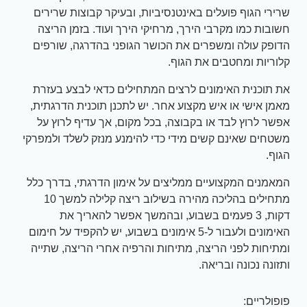
שרירי הגוף פועלים באינטנסיביות, ובעיקר קבוצות שרירים
חשובות כמו מקרבי הירך, מרחיקי הירך ועוד. בזמן הריצה
הדופק עולה ומשפרים את הכושר הגופני בהדרגה, שורפים
קלוריות ומחטבים את הגוף.
את תוכנית האימונים לרצים המתחילים כדאי לבצע בעזרת
מאמן אישי או איש מקצוע אחר. יש לתכנן תוכנית הדרגתית,
אפשר לרוץ לבד או בקבוצה, בכל מקום, אך עדיף לרוץ על
משטחים שאינם קשים מידי כדי להימנע מנזק לשלד ולמפרקי
הגוף.
המאמנים המקצועיים ממליצים על אימון הדרגתי, בדרך כלל
מתחילים בהליכה מהירה בשילוב ריצה קלילה למשך 10
דקות, 3 פעמים בשבוע, ובהמשך אפשר להאריך את
האימונים ולעבור ל-5 אימונים בשבוע, יש להקפיד על חימום
ומתיחות לפני הריצה, מתיחות והרפיה אחרי הריצה, שתייה
ותזונה נכונה ובריאה.
פופולריים: