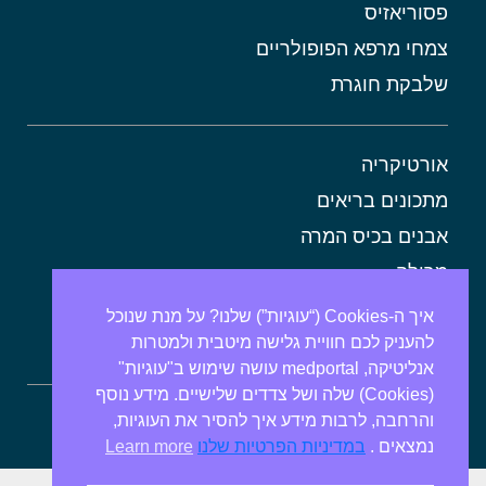
פסוריאזיס
צמחי מרפא הפופולריים
שלבקת חוגרת
אורטיקריה
מתכונים בריאים
אבנים בכיס המרה
מרולה
מורינגה
איך ה-Cookies (“עוגיות”) שלנו? על מנת שנוכל
להעניק לכם חוויית גלישה מיטבית ולמטרות
אלוורה
אנליטיקה, medportal עושה שימוש ב"עוגיות"
(Cookies) שלה ושל צדדים שלישיים. מידע נוסף
והרחבה, לרבות מידע איך להסיר את העוגיות,
ספירולינה
נמצאים .
במדיניות הפרטיות שלנו
Learn more