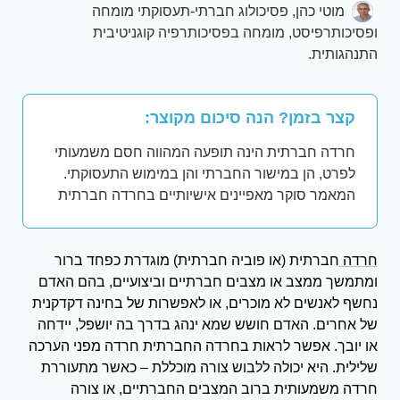
מוטי כהן, פסיכולוג חברתי-תעסוקתי מומחה
ופסיכותרפיסט, מומחה בפסיכותרפיה קוגניטיבית
התנהגותית.
קצר בזמן? הנה סיכום מקוצר:
חרדה חברתית הינה תופעה המהווה חסם משמעותי
לפרט, הן במישור החברתי והן במימוש התעסוקתי.
המאמר סוקר מאפיינים אישיותיים בחרדה חברתית
חרדה
חברתית (או פוביה חברתית) מוגדרת כפחד ברור
ומתמשך ממצב או מצבים חברתיים וביצועיים, בהם האדם
נחשף לאנשים לא מוכרים, או לאפשרות של בחינה דקדקנית
של אחרים. האדם חושש שמא ינהג בדרך בה יושפל, יידחה
או יובך. אפשר לראות בחרדה החברתית חרדה מפני הערכה
שלילית. היא יכולה ללבוש צורה מוכללת – כאשר מתעוררת
חרדה משמעותית ברוב המצבים החברתיים, או צורה