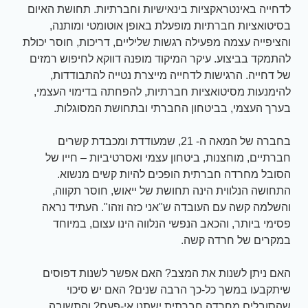
לדחייה באינטראקציות בינאישיות וחברתיות. תחושת האיום
בסיטואציות חברתיות מופעלת באופן אוטומטי ומותנה,
והציפייה עצמה מפעילה רגשות שליליים, דריכות, חוסר יכולת
להתמקד בביצוע. עיקר המיקוד מופנה דווקא לחיפוש רמזים
של דחייה. הרגישות לדחייה מייצרת נטייה להתבודדות,
להימנעות מסיטואציות חברתיות, להפחתה בדימוי העצמי,
בערך העצמי, בביטחון החברתי ובתחושת המסוגלות.
בחברה של המאה ה- 21, שמעודדת ומכבדת קשרים
חברתיים, מוחצנות, ביטחון עצמי ואסרטיביות – חייו של
הסובל מחרדה חברתית הופכים להיות קשים מנשוא.
התחושה הנלווית הינה תחושת של ייאוש, חוסר תקווה,
והשלמה קשה עם העובדה ש"אני כזה וזהו". העתיד נראה
פסימי ביותר, והכאב הנפשי הנלווה הינו עצום, במיוחד
במקרים של חרדה קשה.
האם ניתן לשנות את המצב? האם אפשר לשנות דפוסים
שיתקבעו במשך כל-כך הרבה שנים? האם יש סיכוי
שהסובלים מחרדה חברתית ישתנו אי-פעם? והתשובה