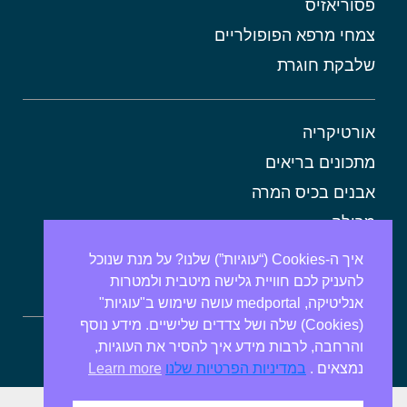
פסוריאזיס
צמחי מרפא הפופולריים
שלבקת חוגרת
אורטיקריה
מתכונים בריאים
אבנים בכיס המרה
מרולה
מורינגה
איך ה-Cookies (“עוגיות”) שלנו? על מנת שנוכל
להעניק לכם חוויית גלישה מיטבית ולמטרות
אלוורה
אנליטיקה, medportal עושה שימוש ב"עוגיות"
(Cookies) שלה ושל צדדים שלישיים. מידע נוסף
והרחבה, לרבות מידע איך להסיר את העוגיות,
ספירולינה
נמצאים .
במדיניות הפרטיות שלנו
Learn more