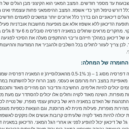
ועות עד מספר חודשים. המצב המאני הוא הקיצוני מבן הגלים של 
לל דורש טיפול תוך כדי אשפוז. המצב ההיפומאני פחות עוצמתי ואינו 
הגלים דיכאוניים הם בדרך כלל ארוכים יותר ונמשכים לפעמים חודשים 
ופעת הדיכאון ללא אשפוז אלא אם מופיעות מחשבות אובדניות פעילו
מאוד לקוי. מחקרים מראים שחו
ו של דיכאון במהלך חייהם וריבוי ההתקפים מעלה את הסיכוי לפגיע
 לכן צריך לעזור לחולים בכל השלבים ולהגביר את המודעות וההיענות 
.
החומרה של המחלה:
1. מאניה דפרסיה מסוג 1 – (כ 0.5-1% מהאוכלוסייה( זו המאניה דפר
 מאופיינת במצב רוח מרומם או כעסני. מצב הרוח יכול להשתנות במהי
מים יכולים להיות אלימים. החשיבה והדיבור הם מהירים מאוד ותוכנם י
ת מופרזת. השינה מאוד לקויה וחולים אלו יכולים להסתדר עם מעת מ
התנהגות של האדם במאניה היא של ביטחון עצמי מופרז, של נטייה לסיכ
מהירות מופרזת, פעילות מינית לא מרוסנת, וגם הוצאות כספיות מוגזמ
 יכולה להיות מאד לקויה שלעיתים קרובות אנשים אלו נזקקים לאשפוז
גל של דיכאון יכול להופיע לפני או אחרי הגל המאני. הדיכאון במאניה 