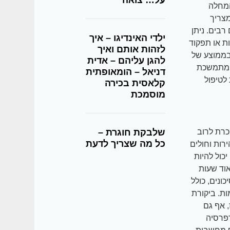
על… צואה
המחלה
מצריך
רבים. ניתן
ילדי האינדיגו – איך
ת או תפקוד
לזהות אותם ואיך
לים במאניה דפרסיה סובלים מ 6 עד 8 גלים בממוצע של
להגן עליהם – אדית
ה מתמשכת
דניאל – הומאופתית
לטיפול
קלאסית בכירה
מוסמכת
סיה שמוכרת לרוב
שלבקת חוגרת –
כל מה שצריך לדעת
רות וחולים
כול להיות
אוד שעות
ונים, כולל
ות. ביקורת
, אף גם
דפרסיה