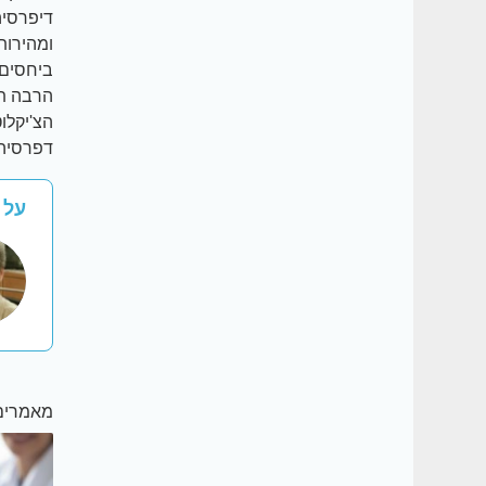
ומהירות
ביחסים 
הרבה תה
הצ'יקלו
דפרסיה.
על י
מאמרים 