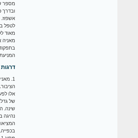
מספר שב
ובדרך כ
אשפוז. 
לטפל בת
מאניה א
בתפקוד.
המניעתי
דרגות 
הציבור.
אלו לפע
של גדלו
שינה. ה
נהיגה ב
המציאות
בכפייה. 