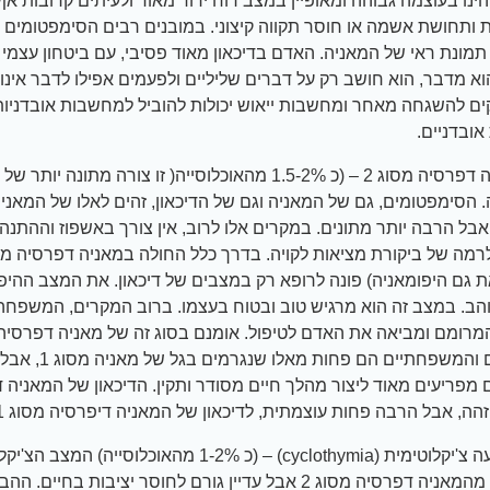
סוג 1 הינו בעוצמה גבוהה ומאופיין במצב רוח ירוד מאוד ולעיתים קרובות 
ת ותחושת אשמה או חוסר תקווה קיצוני. במובנים רבים הסימפטומים ש
תמונת ראי של המאניה. האדם בדיכאון מאוד פסיבי, עם ביטחון עצמי מ
וא מדבר, הוא חושב רק על דברים שליליים ולפעמים אפילו לדבר אינו י
קים להשגחה מאחר ומחשבות ייאוש יכולות להוביל למחשבות אובדניו
 אובדניים.
2. מאניה דפרסיה מסוג 2 – (כ 1.5-2% מהאוכלוסייה( זו צורה מתונה יו
 הסימפטומים, גם של המאניה וגם של הדיכאון, זהים לאלו של המאני
סוג 1 אבל הרבה יותר מתונים. במקרים אלו לרוב, אין צורך באשפוז וההתנה
 גם היפומאניה) פונה לרופא רק במצבים של דיכאון. את המצב ההיפו
הב. במצב זה הוא מרגיש טוב ובטוח בעצמו. ברוב המקרים, המשפחה
רומם ומביאה את האדם לטיפול. אומנם בסוג זה של מאניה דפרסיה 
האישיים והמשפחתיים הם פחו
ם מפריעים מאוד ליצור מהלך חיים מסודר ותקין. הדיכאון של המאניה 
3. הפרעה צ'יקלוטימית (cyclothymia) – (כ 1-2% מהאוכלוסייה) ה
יותר קל מהמאניה דפרסיה מסוג 2 אבל עדיין גורם לחוסר יציבות בחי