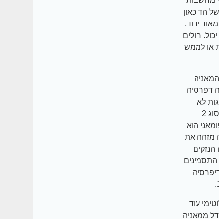
אף מחשבות
ל הדיכאון
אוד ירוד,
כול. חולים
ת או לממש
תר של המאניה
ה דפרסיה
גות לא
מגיעה לרמה של ביקורת מציאות לקויה. בדרך כלל החולה במאניה דפרסיה מסוג 2
מאני הוא
 מזהה את
הנזקים
ת מאלו שנגרמים בגל של מאניה מסוג 1, אבל התסמינים
דיפרסיה
מצב הצ'יקלוטימי עוד
ים. ההבדל ממאניה