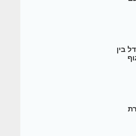
ל בין
וף
רת