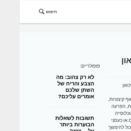
חיפוש
ון
פופולריים:
לא רק צהוב: מה
הצבע והריח של
כאון
השתן שלכם
אומרים עליכם?
 קיצוניות,
ת, הפרעה
קירות אפידמיולוגיות מראות שבין 2-4% מהאוכלוסייה
תשובות לשאלות
או כעסני
הבוערות ביותר
כול להימשך