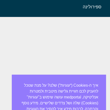
ספירולינה
איך ה-Cookies (“עוגיות”) שלנו? על מנת שנוכל
להעניק לכם חוויית גלישה מיטבית ולמטרות
אנליטיקה, medportal עושה שימוש ב"עוגיות"
(Cookies) שלה ושל צדדים שלישיים. מידע נוסף
והרחבה, לרבות מידע איך להסיר את העוגיות,