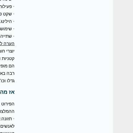
· פעילות
· שקט פנ
· הילינג
· שימוש
· שתייה
הערה לג
יוצרי חו
קטניות 
הם מופי
רבה באיכ
גדלו וכו'.
אז מה 
הפירוט 
ההמלצות
· תזונה: