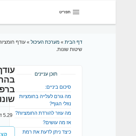
תפריט
דף הבית
»
מערכת העיכול
»
עודף חומציות
שיטות שונות.
עודף
תוכן עניינים
בהתפ
סיכום ביניים:
ברפו
מה גורם לעלייה בחומציות
שונו
נוזלי הגוף?
מה עוזר להורדת החומציות?
5.29 דקות קריאה
אז מה עושים?
כיצד ניתן לדעת את רמת
קצר