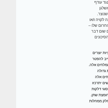
גד עודף
אשלגן
שנוצר.
לקויה ו/או
חרום שלו –
 שום דבר
סיכונים
ות יוצרים
יב להפטר
מלחים אלה.
 גדולה
חים אלה
ים יתרכזו
וגי דלקות
ומצת שתן.
חלק ממחלות