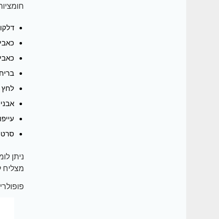
חומציות 
דלקו
כאבים
כאבים
בריחת
לחץ ד
אבנים
עייפו
סרטן
ניתן לו
מצליח ל
פופולריי