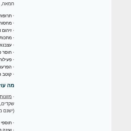
חמאה, מ
· תרופות
· מחסור
· זיהום א
· מתכות
· עצבנו
· חוסר 
· פעילות
· הפרעו
· קוטב ח
מה עוז
·
מזונות
שקדים, 
(ישנם מ
· תוספי 
· שינה ט