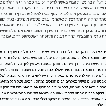
 לעלייה בחומציות הגוף מאשר להיפך. לכן בד"כ צריך הגוף להלחם כנ
 וזאת הוא עושה בעיקר בעזרת מינרלים שונים (בעיקר סידן, מגנזיום, 
 אם יש בדם מספיק מינרלים אין לגוף בעיה לנטרל את עודף החומציות 
תחילה להיות יותר רצינית כאשר אין בדם מספיק מינרלים (בגלל תזונה 
אחרים). במקרה כזה אין לגוף ברירה אלא ל"שלוף" מינרלים ממאגרי ה
והשיניים. כך מתרחשת בריחת הסידן מהעצמות ואם אנחנו לא עושים
ת גורמי החומציות תחריף הבעיה ותתפתח לאוסטיאופורוזיס, עם כל ה
 לא נעצרת כאן. המינרלים הבסיסיים שגויסו כדי לנטרל את עודף החומצי
ם החומצה מלחים שונים. הגוף אינו יכול להשתמש במלחים אלה והוא חי
ר הנעשה בעיקר דרך מערכת השתן. במצב רגיל, אין לגוף בעיה להפטר מ
 רמת החומציות גבוהה מאד עלולה כמות המלחים וקצב היווצרותם להיות
ולתו של הגוף להפטר מהם. במקרה כזה אין לגוף ברירה אלא למצוא למל
אכסון זמניים (אשר במקרים רבים הופכים למחסני קבע). אצל חלק מהאנש
מלחים במפרקים השונים, דבר שעלול להחריף את סימפטומים של חלק מס
 דלקת פרקים מהסוג שנקרא גאוט היא תוצאה של הצטברות גבישים של ח
ים אחרים יתרכזו עודפי המלחים בעיקר בכלי הדם , מה שעלול להחריף 
והלב.