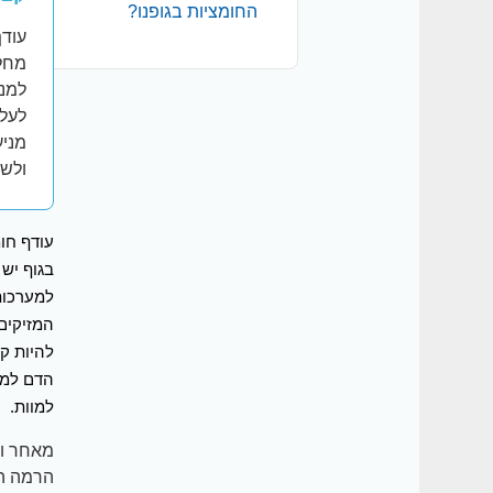
החומציות בגופנו?
עודף
מחלו
למני
לעלי
מניע
ולשמ
עודף חו
בגוף יש
המזיקים 
הדם למש
למוות.
מאחר וש
הרמה הד