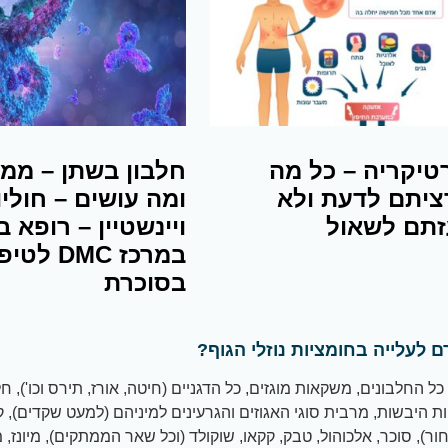
טיקריה – כל מה
חלבון בשתן – ממ
יתם לדעת ולא
ומה עושים – חוליו
תם לשאול
ויינשטיין – רופא ב
במרכז DMC לט
בסוכרת
ם לעלייה בחומציות נוזלי הגוף?
 כל החלבונים, משקאות מוגזים, כל הדגניים (חיטה, אורז, תירס וכו'), ח
ת היבשות, מרבית סוגי האגוזים והגרעינים למיניהם (למעט שקדים), 
ור), סוכר, אלכוהול, טבק, קקאו, שוקולד (וכל שאר הממתקים), מיונז, 