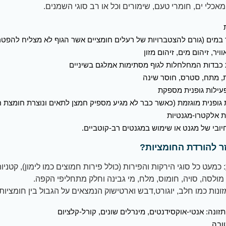
אכלי ים, חומרי טעם, שימורים וכל או רב סוגי השמנים.
 במים (גורם להצטברויות של רעלים חומציים אשר הגוף לא מצליח להפט
וויר, זיהום מים, זיהום מזון
 כבדות המחלחלות לגוף מסתימות אמלגם בשיניים
ת, מתח, סטרס, חוסר שינה
פעילות גופנית מספקת
 גופנית מוגזמת (כאשר כבר לא מגיע מספיק חמצן לתאים ונוצרת חומצת 
ת אלקטרו-מגנטיות
יובי של מגנט או שימוש במגנטים רב-קוטביים.
ר להורדת החומציות?
: כמעט כל סוגי הירקות והפירות (כולל פירות חמוצים כמו לימון), קטניות
מולסה, סויה, חומוס, מלח, מי גבינה וחלק מתחליפי הקפה.
זונות כמו חלב, יוגורט,דבש וארטישוק הנמצאים על הגבול בין חומציות 
תזונה: אנטי-אוקסידנטים, מינרלים שונים, קורל-קלציום
ובה