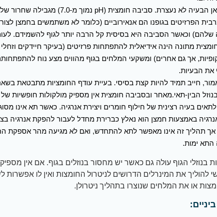
אך גם כאן הבעיה לא נעצרת. סביבה חומצית (pH נמוך מ-7.0)
רבית הפרזיטים בגופנו הם אנאירוביים (כלומר לא משתמשים בחמצן לצור
 שלהם) וכאשר הסביבה היא בסיסית קל הרבה יותר לגוף להשמידם. לעומ
ומצית מתונה הינה אידיאלית להתפתחות פרזיטים (בעיקר חיידקים וזחלי 
ופיות, אך גם אחרים) ומשקעי המלחים בגוף מהווים מצע נוח להתפתחותם
את הבעיות.
ור, חייב תמיד להיות קצת בסיסי. בעיית עודף החומציות מתבטאת בשאר נ
נוזל הבין-תאי.מאחר ובסביבה חומצית אין מספיק מולקולות חופשיות של 
לתאים בעיה רצינית של חילוף חומרים ויצירת אנרגיה. כאשר תא אינו מסוגל
נרגיה באמצעות חמצן הוא נאלץ כברירת מחדל לעבור להפקת אנרגיה בצ
אך תהליך זה אינו מאפשר לתא להתחדש, ואם לא מגיעה מהר אספקת הח
התא ימות.
ת בנוזלי הגוף עולה גם כאשר יש מחסור בנוזלים בגוף. אם אין מספיק 
שי להוליך את המינרלים הדרושים לניטרול החומצות ואין לו אפשרות 
צות או את המלחים שנוצרו בתהליך ניטרולן.
יניים: