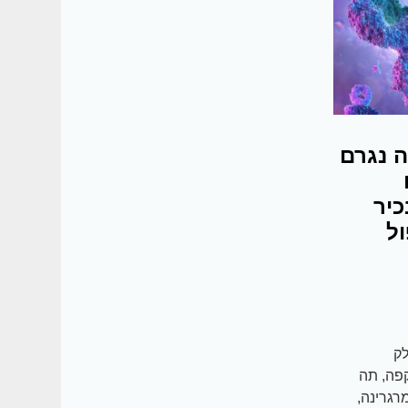
ה נגרם
כיר
יפול
לק
קפה, תה
מרגרינה,