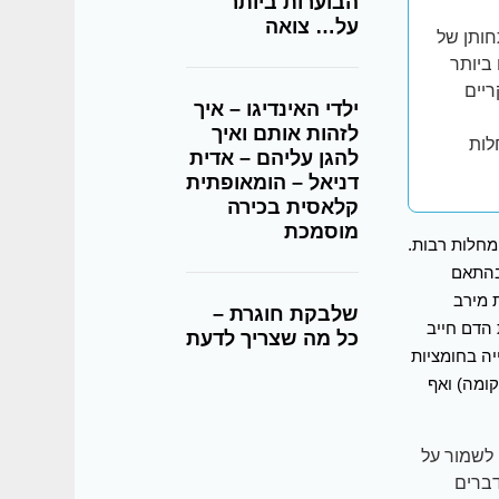
הבוערות ביותר
על… צואה
חותן של
ביותר
יים
ילדי האינדיגו – איך
לזהות אותם ואיך
לות
להגן עליהם – אדית
דניאל – הומאופתית
קלאסית בכירה
מוסמכת
מחלות רבות.
בהתאם
ות 2) כדי לקטול את מירב
שלבקת חוגרת –
 הדם חייב
כל מה שצריך לדעת
לו לחרוג בשום אופן מהתחום הצר של pH 7.35-7.45. עלייה בחומציות
ומה) ואף
 לשמור על
דברים