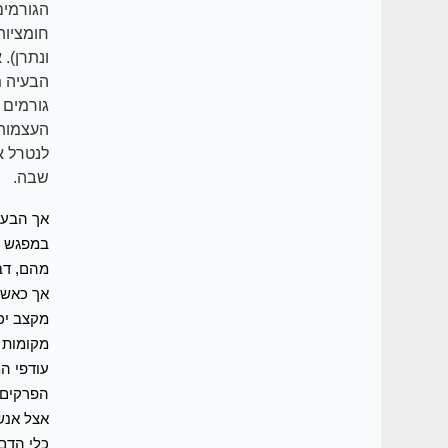
הגורמים
חומציות
ונתרן).
הבעיה מ
גורמים 
העצמות 
לנטרל א
שבה.
אך הבעיה
במפגש ע
מהם, דב
אך כאשר
מקצב יכ
מקומות 
עודפי ה
הפרקים.
אצל אנש
כלי הדם 