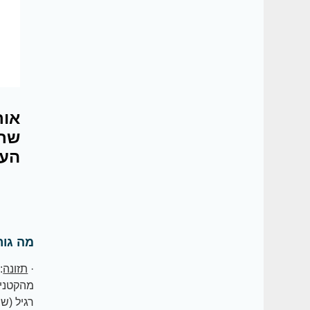
אור
שרצ
העז
מה גור
·
תזונה
:
מהקטניו
רגיל (שח