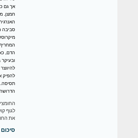
חמצן. מ
האנרגיה
סביבה ח
מיקרוסק
המחריף 
הדם, כאמ
ובעיקר ב
להיווצר 
להפיק א
תסיסה. 
הדרושה 
החומציו
לגוף קו
את החומ
סיכום ב