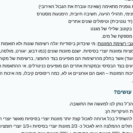
 גופנית מתאימה (שאינה עוברת את הגבול האירובי)
ימי, תרגילי רגיעה, חשיבה חיובית, הימנעות מסטרס
 (יד נגטיבית) וטיפולים שונים אחרים
 בקוטב שלילי של מגנט
 מספקת של מים.
בי רשימת המזונות
: מי שיבדוק ביסודיות יגלה רשימות שונות ולא תואמות 
מציות ומזונות יוצרי בסיסיות. ישנם מזונות שונים (כמו דבש, יוגורט, מולסה,
ועוד) אשר בחלק מהרשימות הם מופיעים בצד החומצי, ברשימות של מקור
עים בצד הבסיסי ובמקורות אחרים הם מופיעים כניטרלים. אי ההתאמות ת
ות המזונות – האם הם אורגניים או לא, כמה ריסוסים קיבלו, מה איכות 
עושים?
הנ"ל נותן לנו למעשה את התשובה.
 העיקריות הן:
 להשתדל בכל ארוחה לאכול קצת יותר מזונות יוצרי בסיסיות מאשר יוצרי ח
לאנשים חולים ההמלצה היא לאכול כ- 2/3 מזונות יו