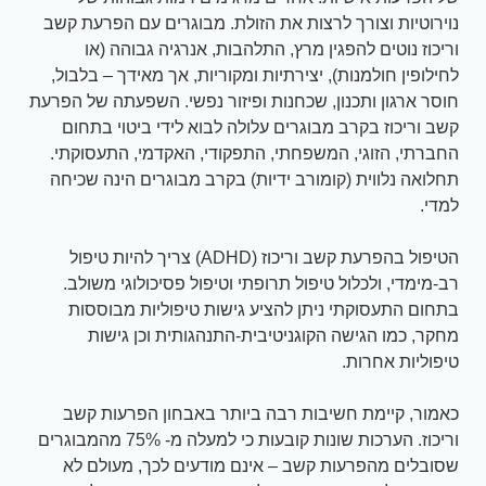
נוירוטיות וצורך לרצות את הזולת. מבוגרים עם הפרעת קשב
וריכוז נוטים להפגין מרץ, התלהבות, אנרגיה גבוהה (או
לחילופין חולמנות), יצירתיות ומקוריות, אך מאידך – בלבול,
חוסר ארגון ותכנון, שכחנות ופיזור נפשי. השפעתה של הפרעת
קשב וריכוז בקרב מבוגרים עלולה לבוא לידי ביטוי בתחום
החברתי, הזוגי, המשפחתי, התפקודי, האקדמי, התעסוקתי.
תחלואה נלווית (קומורב ידיות) בקרב מבוגרים הינה שכיחה
למדי.
הטיפול בהפרעת קשב וריכוז (ADHD) צריך להיות טיפול
רב-מימדי, ולכלול טיפול תרופתי וטיפול פסיכולוגי משולב.
בתחום התעסוקתי ניתן להציע גישות טיפוליות מבוססות
מחקר, כמו הגישה הקוגניטיבית-התנהגותית וכן גישות
טיפוליות אחרות.
כאמור, קיימת חשיבות רבה ביותר באבחון הפרעות קשב
וריכוז. הערכות שונות קובעות כי למעלה מ- 75% מהמבוגרים
שסובלים מהפרעות קשב – אינם מודעים לכך, מעולם לא