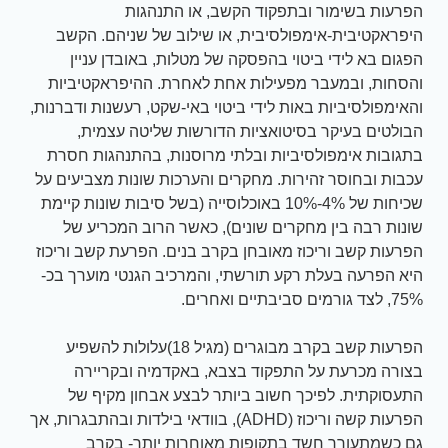
הפרעות בשימור ובתפקוד הקשב, או התנהגות
היפראקטיבית-אימפולסיבית, או שילוב של שניהם. הקשב
הפגום בא לידי ביטוי בהפסקה של מטלות, באובדן עניין
והסחות, ובמעבר מפעילות אחת לאחרת. ההיפראקטיביות
והאימפולסיביות באות לידי ביטוי באי-שקט, רעשנות ודברנות,
הבולטים בעיקר בסיטואציות הדורשות שליטה עצמית,
בתגובות אימפולסיביות ובלתי מרוסנות, בהתנהגות חסרת
עכבות ובחוסר זהירות. מחקרים והערכות שונות מצביעים על
שכיחות של 4%-10% באוכלוסייה (בשל סיבות שונות קיימת
שונות רבה בין מחקרים שונים), כאשר הרוב המכריע של
הפרעות קשב וריכוז מאובחן בקרב בנים. הפרעת קשב וריכוז
היא הפרעה בעלת רקע תורשתי, והמרכיב הגנטי מוערך בכ-
75%, לצד גורמים סביבתיים ואחרים.
הפרעות קשב בקרב מבוגרים (מגיל 18)עלולות להשפיע
בצורה מכרעת על התפקוד בצבא, באקדמיה ובקריירה
התעסוקתית. לפיכך חשוב ביותר לבצע אבחון מקיף של
הפרעות קשה וריכוז (ADHD), בוודאי בילדות ובהתבגרות, אך
גם כשמתעורר חשד בתקופות מאוחרות יותר- בקרב