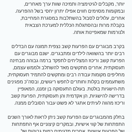
יותר, מקבלים לגיטימציה ותמיכה שוות ערך מאחרים,
ובמקומות מסוימים חווים אפילו יתרון יחסי בשל ההפרעה.
אחרים, עלולים לסבול בהשתלבות במסגרת המחייבת,
בקבלת מרות ובהסתגלות הכללית למערכת הצבאית
ולנורמות שמאפיינות אותה.
בקרב מבוגרים עם הפרעות קשב נצפית תמונה עם הבדלים
רבים יותר בהשוואה לילדים ומתבגרים. ישנם מבוגרים עם
הפרעת קשב וריכוז המצליחים לתפקד ברמה גבוהה מבחינה
תעסוקתית. אחרים מתקשים מאד להשתלב ולממש עצמם,
מחליפים מקומות עבודה רבים ומתקשים להתמיד תעסוקתית,
משתעממים בקלות וחותרים לחפש ריגושים, ובסה"כ מפגינים
תת-הישגיות בולטת. בעולם התעסוקה בן זמננו, המאופיין
בדרישה להישגיות, הן אקדמית והן תעסוקתית, הפרעת קשב
וריכוז מהווה לעיתים אתגר לא פשוט עבור הסובלים ממנה.
בחלק מהמבוגרים עם הפרעת קשב ניתן לראות לאורך השנים
התפתחות של קווי אישיות, ובמקרים קיצוניים אף התפתחות
של הפרעות אישיות. אחרים מדגימים רמות גבוהות של