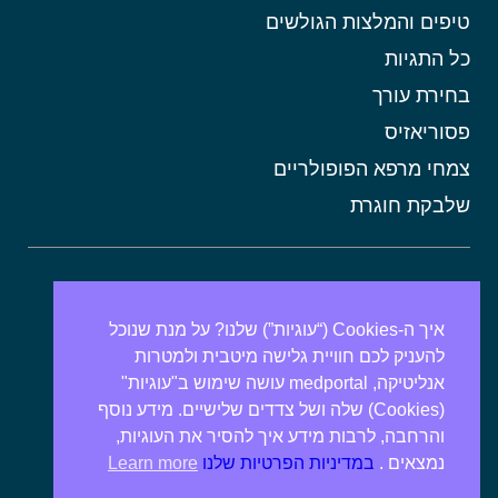
טיפים והמלצות הגולשים
כל התגיות
בחירת עורך
פסוריאזיס
צמחי מרפא הפופולריים
שלבקת חוגרת
אורטיקריה
מתכונים בריאים
איך ה-Cookies (“עוגיות”) שלנו? על מנת שנוכל
להעניק לכם חוויית גלישה מיטבית ולמטרות
אבנים בכיס המרה
אנליטיקה, medportal עושה שימוש ב"עוגיות"
מרולה
(Cookies) שלה ושל צדדים שלישיים. מידע נוסף
מורינגה
והרחבה, לרבות מידע איך להסיר את העוגיות,
נמצאים .
במדיניות הפרטיות שלנו
Learn more
אלוורה