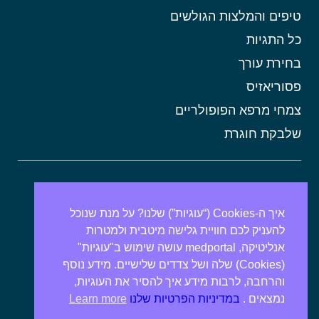
טיפים והמלצות הגולשים
כל התגיות
בחירת עורך
פסוריאזיס
צמחי מרפא הפופולריים
שלבקת חוגרת
אורטיקריה
מתכונים בריאים
איך ה-Cookies (“עוגיות”) שלנו? על מנת שנוכל
להעניק לכם חוויית גלישה מיטבית ולמטרות
אבנים בכיס המרה
אנליטיקה, medportal עושה שימוש ב"עוגיות"
מרולה
(Cookies) שלה ושל צדדים שלישיים. מידע נוסף
מורינגה
והרחבה, לרבות מידע איך להסיר את העוגיות,
נמצאים .
במדיניות הפרטיות שלנו
Learn more
אלוורה