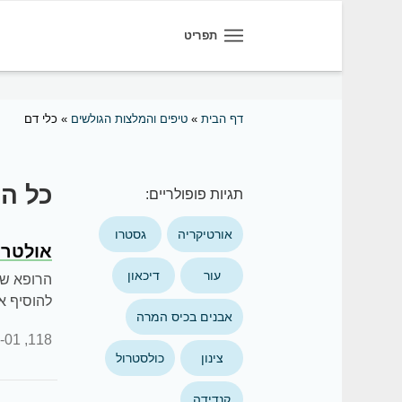
תפריט
דף הבית
»
טיפים והמלצות הגולשים
»
כלי דם
כל הט
תגיות פופולריים:
אורטיקריה
גסטרו
אולטרה
עור
דיכאון
הרופא של
להוסיף א
אבנים בכיס המרה
:12:26
118,
צינון
כולסטרול
קנדידה