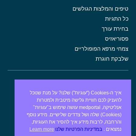
טיפים והמלצות הגולשים
כל התגיות
בחירת עורך
פסוריאזיס
צמחי מרפא הפופולריים
שלבקת חוגרת
אורטיקריה
מתכונים בריאים
איך ה-Cookies (“עוגיות”) שלנו? על מנת שנוכל
להעניק לכם חוויית גלישה מיטבית ולמטרות
אבנים בכיס המרה
אנליטיקה, medportal עושה שימוש ב"עוגיות"
מרולה
(Cookies) שלה ושל צדדים שלישיים. מידע נוסף
מורינגה
והרחבה, לרבות מידע איך להסיר את העוגיות,
נמצאים .
במדיניות הפרטיות שלנו
Learn more
אלוורה