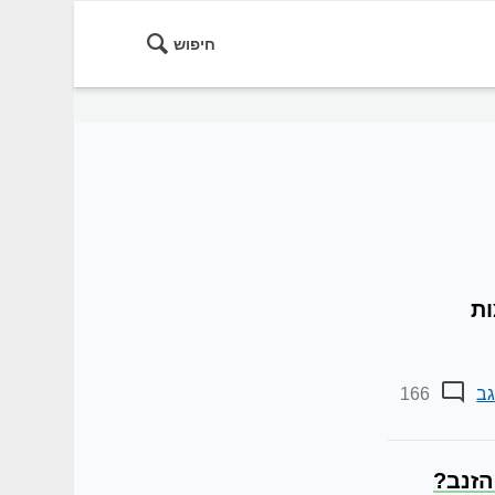
חיפוש
ות
ב
166
הזנב?