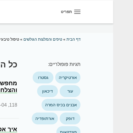
תפריט
דף הבית
»
טיפים והמלצות הגולשים
»
טיפול טיבעי
כל הט
תגיות פופולריים:
אורטיקריה
גסטרו
מחפשת 
והצלחו
עור
דיכאון
:10:59
118,
אבנים בכיס המרה
דופק
אורתופדיה
איך אפ
פונדקאות