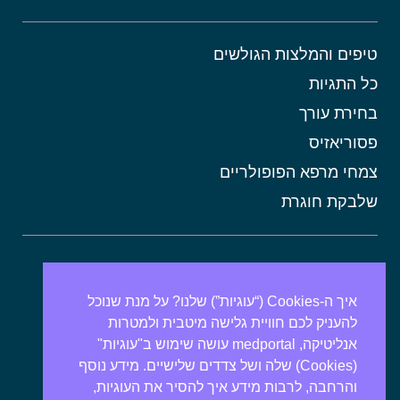
טיפים והמלצות הגולשים
כל התגיות
בחירת עורך
פסוריאזיס
צמחי מרפא הפופולריים
שלבקת חוגרת
אורטיקריה
מתכונים בריאים
איך ה-Cookies (“עוגיות”) שלנו? על מנת שנוכל
להעניק לכם חוויית גלישה מיטבית ולמטרות
אבנים בכיס המרה
אנליטיקה, medportal עושה שימוש ב"עוגיות"
מרולה
(Cookies) שלה ושל צדדים שלישיים. מידע נוסף
מורינגה
והרחבה, לרבות מידע איך להסיר את העוגיות,