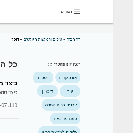
תפריט
דף הבית
»
טיפים והמלצות הגולשים
»
דופק
כל הט
תגיות פופולריים:
אורטיקריה
גסטרו
כיצד מ
עור
דיכאון
כיצד מטפ
אבנים בכיס המרה
:57:43
118,
טעם מר בפה
גלולות למניעת הריון