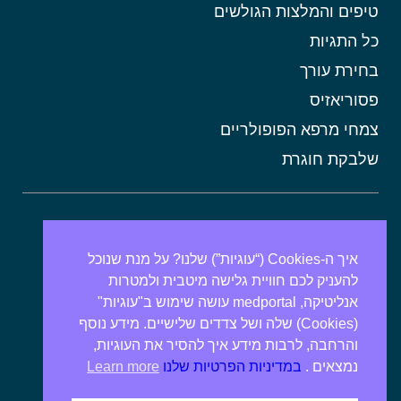
טיפים והמלצות הגולשים
כל התגיות
בחירת עורך
פסוריאזיס
צמחי מרפא הפופולריים
שלבקת חוגרת
אורטיקריה
מתכונים בריאים
איך ה-Cookies (“עוגיות”) שלנו? על מנת שנוכל
להעניק לכם חוויית גלישה מיטבית ולמטרות
אבנים בכיס המרה
אנליטיקה, medportal עושה שימוש ב"עוגיות"
מרולה
(Cookies) שלה ושל צדדים שלישיים. מידע נוסף
מורינגה
והרחבה, לרבות מידע איך להסיר את העוגיות,
נמצאים .
במדיניות הפרטיות שלנו
Learn more
אלוורה