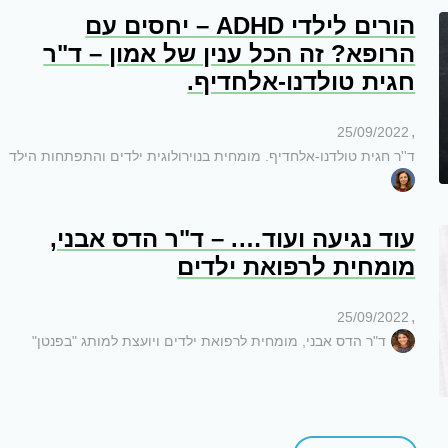
הורים לילדי ADHD – יחסים עם
הרופא? זה הכל ענין של אמון – ד"ר
חגית טולדנו-אלחדיף.
,
25/09/2022
ד''ר חגית טולדנו-אלחדיף. מומחית בנוירולוגית ילדים והתפתחות הילד
עוד נגיעה ועוד…. – ד"ר הדס אבני,
מומחית לרפואת ילדים
,
25/09/2022
ד"ר הדס אבני, מומחית לרפואת ילדים ויועצת למותג "בפנטן"