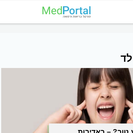
לד
 טוב? – באדיבות