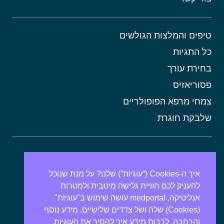
טיפים והמלצות הגולשים
כל התגיות
בחירת עורך
פסוריאזיס
צמחי מרפא הפופולריים
שלבקת חוגרת
אורטיקריה
מתכונים בריאים
איך ה-Cookies (“עוגיות”) שלנו? על מנת שנוכל
להעניק לכם חוויית גלישה מיטבית ולמטרות
אבנים בכיס המרה
אנליטיקה, medportal עושה שימוש ב"עוגיות"
מרולה
(Cookies) שלה ושל צדדים שלישיים. מידע נוסף
מורינגה
והרחבה, לרבות מידע איך להסיר את העוגיות,