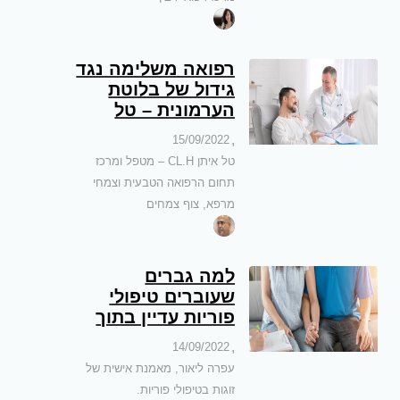
רפואה משלימה נגד
גידול של בלוטת
הערמונית – טל
איתן – מטפל ומרכז
,
15/09/2022
תחום הרפואה
טל איתן CL.H – מטפל ומרכז
הטבעית וצמחי
תחום הרפואה הטבעית וצמחי
מרפא
מרפא, צוף צמחים
למה גברים
שעוברים טיפולי
פוריות עדיין בתוך
הארון – עפרה
,
14/09/2022
ליאור, מאמנת זוגות
עפרה ליאור, מאמנת אישית של
בטיפולי פוריות
זוגות בטיפולי פוריות.