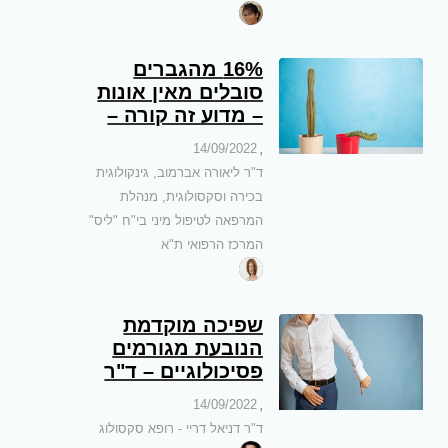
16% מהגברים
סובלים מאין אונות
– מדוע זה קורה –
ד"ר ליאורה אברמוב
,
14/09/2022
– גינקולוגית בכירה
ד"ר ליאורה אברמוב, גינקולוגית
וסקסולוגית
בכירה וסקסולוגית, מנהלת
המרפאה לטיפול מיני בי"ח "ליס"
המרכז הרפואי ת"א
שפיכה מוקדמת
הנובעת מגורמים
פסיכולוגיים – ד"ר
דניאל דריי
,
14/09/2022
ד"ר דניאל דריי - רופא סקסולוג