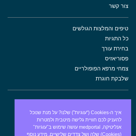
צור קשר
טיפים והמלצות הגולשים
כל התגיות
בחירת עורך
פסוריאזיס
צמחי מרפא הפופולריים
שלבקת חוגרת
אורטיקריה
מתכונים בריאים
איך ה-Cookies (“עוגיות”) שלנו? על מנת שנוכל
להעניק לכם חוויית גלישה מיטבית ולמטרות
אבנים בכיס המרה
אנליטיקה, medportal עושה שימוש ב"עוגיות"
מרולה
(Cookies) שלה ושל צדדים שלישיים. מידע נוסף