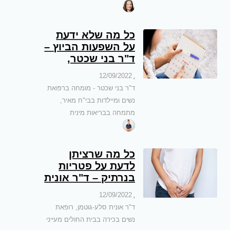
בירון
כל מה שלא ידעת
על השפעות הביוץ –
ד"ר בני שכטר,
מומחה לגניקולוגיה
,
12/09/2022
ומיילדות
ד"ר בני שכטר - מומחה ברפואת
נשים ומיילדות בבי"ח מאיר,
מתמחה בבריאות מינית
כל מה שרציתן
לדעת על פטריות
בנרתיק – ד"ר אונית
סלע-גוטמן
,
12/09/2022
ד"ר אונית סלע-גוטמן, רופאת
נשים בכירה בבית החולים מעייני