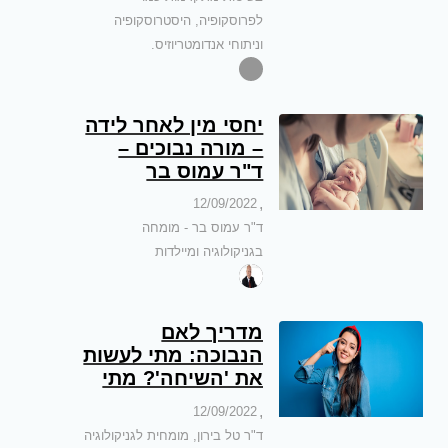
לפרוסקופיה, היסטרוסקופיה
וניתוחי אנדומטריוזיס.
יחסי מין לאחר לידה
– מורה נבוכים –
ד"ר עמוס בר
,
12/09/2022
ד"ר עמוס בר - מומחה
בגניקולוגיה ומיילדות
מדריך לאם
הנבוכה: מתי לעשות
את 'השיחה'? מתי
ללכת לגניקולוג?
,
12/09/2022
אילו אמצעי מניעה
ד"ר טל בירון, מומחית לגניקולוגיה
קיימים? – ד"ר טל