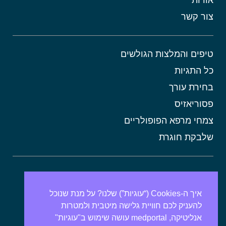
צור קשר
טיפים והמלצות הגולשים
כל התגיות
בחירת עורך
פסוריאזיס
צמחי מרפא הפופולריים
שלבקת חוגרת
אורטיקריה
מתכונים בריאים
איך ה-Cookies (“עוגיות”) שלנו? על מנת שנוכל
להעניק לכם חוויית גלישה מיטבית ולמטרות
אבנים בכיס המרה
אנליטיקה, medportal עושה שימוש ב"עוגיות"
מרולה