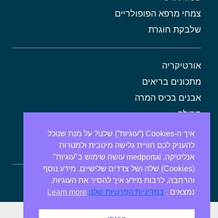
צמחי מרפא הפופולריים
שלבקת חוגרת
אורטיקריה
מתכונים בריאים
אבנים בכיס המרה
מרולה
מורינגה
איך ה-Cookies (“עוגיות”) שלנו? על מנת שנוכל
להעניק לכם חוויית גלישה מיטבית ולמטרות
אלוורה
אנליטיקה, medportal עושה שימוש ב"עוגיות"
(Cookies) שלה ושל צדדים שלישיים. מידע נוסף
והרחבה, לרבות מידע איך להסיר את העוגיות,
ספירולינה
נמצאים .
במדיניות הפרטיות שלנו
Learn more