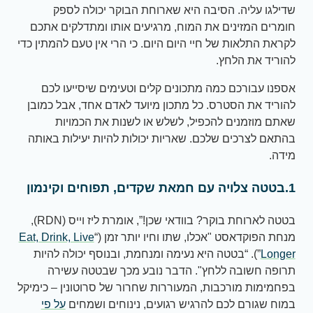
שדילגו עליה. הסיבה היא שארוחת הבוקר יכולה לספק
חומרים המזינים את המוח, מרגיעים אותו ומתדלקים אתכם
לקראת התלאות של חיי היום היום. כי הרי אין טעם להמתין כדי
להוריד את הלחץ.
אספנו עבורכם כמה מתכונים קלים וטעימים שיסייעו לכם
להוריד את הסטרס. כל מתכון מיועד לאדם אחד, אבל כמובן
שאתם מוזמנים להכפיל, לשלש או לשנות את הכמויות
בהתאם לצרכים שלכם. שאריות יכולות להיות יעילות באותה
מידה.
1.בטטה צלויה עם חמאת שקדים, תפוחים וקינמון
בטטה לארוחת בוקר? בוודאי שכן!”, אומרת ליז וייס (RDN),
מנחת הפוקדאסט "אכלו, שתו וחיו יותר זמן (“
Eat, Drink, Live
Longer
”). “בטטה היא נעימה ומנחמת, ובנוסף יכולה להיות
תרופה חשובה ללחץ". הדבר נובע מכך שבטטה עשירה
בפחמימות מורכבות, המעוררות שחרור של סרוטונין – כימיקל
במוח שגורם לכם להרגיש רגועים, נינוחים ושמחים
על פי