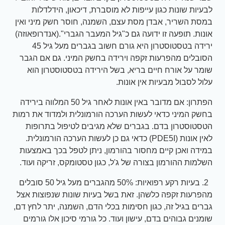
לבעיות שונות כגון עייפות לא מוסברת, דיכאון, הידלדלות
במסת השריר, אבדן מסת עצם, השמנה, חוסר חשק מיני ואין
אונות. תופעה זו ידועה גם כ"גיל המעבר הגברי".(אנדרופאוזה)
ירידה בטסטוסטרון היא גורם חשוב בגברים מעל גיל 45
הסובלים מהפרעות זקפה וירידה בחשק המיני. גם אם הגבר
שומר על אורח חיים בריא, בשל הירידה בטסטוסטרון הוא
עלול לסבול מבעיות אין אונות.
הפתרון: אם מדובר באין אונות לאחר גיל 50 המלווה בירידה
בחשק המיני כדאי לעשות הערכה הורמונלית ולמדוד את רמות
הטסטוסטרון בדם. בגברים שלא מגיבים לטיפול בתרופות
לאין אונות (PDE5I) כדאי גם כן לעשות הערכה הורמונלית.
במידה ואכן קיים מחסור בהורמון, ניתן לטפל בכך באמצעות
השלמות ההורמון בצורה של ג'ל, כגון טסטומקס, זריקה ועוד.
2. בעיות רקע רפואיות: 50% מהגברים מעל גיל 50 סובלים
מהפרעות זקפה כלשהן. זאת בשל בעיות שונות שנפוצות אצל
גברים בגיל זה, כגון חסימות בכלי הדם, השמנה, יתר לחץ דם,
שומנים גבוהים בדם, עישון ועוד. כל גורמי סיכון אלו גורמים