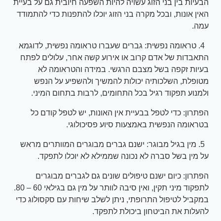
הבעיות בין בני הזוג עשויה להיות השפעה חיובית גם על בעיית
האין אונות, ובכל מקרה בני הזוג יוכלו להתפנות כדי להתמודד
עמה.
4. טראומה נפשית: גברים שעברו טראומה נפשית, לדוגמא
התאבדות של אדם קרוב או אירוע קשה אחר, עלולים לפתח
בעיות זקפה בשל מצבם הרגשי. במידה והטראומה לא
מטופלת, השלכותיה יכולות להמשיך ולהשפיע על הנפש
ולמנוע תפקוד רגיל בכל התחומים, לרבות בתחום המיני.
הפתרון: כדי לטפל בבעיית אין האונות, יש לטפל קודם כל
בטראומה הנפשית באמצעות סיוע פסיכולוגי.
5. מין בגיל מבוגר: ישנם גברים מבוגרים המוותרים מראש
על מין בשל סברה לא נכונה שממילא לא יוכלו לתפקד.
הפתרון: כיום ישנם טיפולים שונים גם לגברים מבוגרים
לתפקוד מיני תקין, ואין סיבה לוותר על מין גם בגילאי 60 – 80.
במקביל לטיפול התרופתי, ניתן לשלב שיחות עם סקסולוג כדי
להעלות את הביטחון ביכולת לתפקד.