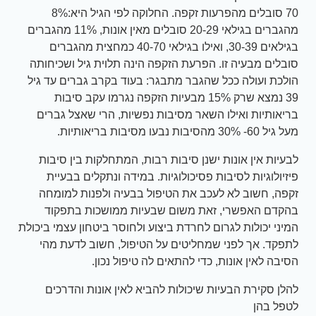
70 סובלים מהפרעות זקפה. החלוקה לפי הגיל היא:8%
מהגברים בגילאי 20-29 סובלים מאין אונות, 11% מהגברים
בגילאים 30-39, ואילו בגילאי 40-70 כמחצית מהגברים
סובלים מבעיה זו. הפרעת הזקפה הינה תלוית גיל ושכיחותה
הולכת ועולה ככל שהגבר מתבגר: בעוד בקרב גברים עד גיל
39 נמצא שרק 15% מבעיות הזקפה נגרמו עקב סיבות
בריאותיות ואילו השאר מסיבות נפשיות, הרי שאצל גברים
מעל גיל 60- 30% מהסיבות נבעו מסיבות בריאותיות.
לבעיות אין אונות ישנן סיבות רבות, המתחלקות בין סיבות
פיזיולוגיות לסיבות פסיכולוגיות. במידה ונתקלים בבעיית
זקפה, חשוב לא לעכב את הטיפול בבעיה ולפנות למומחה
בהקדם האפשרי, זאת משום שבעיות ממושכות בתפקוד
המיני יכולות לגרום לחרדת ביצוע ולחוסר ביטחון עצמי ביכולת
לתפקד. אך לפני שמחליטים על הטיפול, חשוב לדעת מהי
הסיבה לאין אונות, כדי להתאים לה טיפול נכון.
להלן סקירת הבעיות שיכולות להביא לאין אונות והדרכים
לטפל בהן