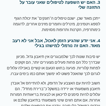
3. האם יש השפעה לטיפולים שאני עובר על
התזונה שלי
ייתכן מאוד שכן. ישנם טיפולים ה"חונקים" את יכולת הגוף
לספוג ויטמינים, מינרלים וחומרים מזינים אחרים, לדוגמה
כימותרפיה, הקרנות ותרופות מסוימות.
4. אני יודע שהגיע הזמן לאכול, אבל אני לא רעב
מאוד. האם זה נורמלי למישהו בגילי
יש סיבות שונות לכך שלמבוגרים אין תיאבון גדול. מכיוון
שבדרך כלל הם פחות פעילים מצעירים יותר, הם זקוקים
לפחות קלוריות. פגיעה בחוש הטעם או קשיים באכילה עלולים
לגרום לכך שהאוכל פשוט לא ימשוך אותם כמו בימים עברו.
חשוב להיות עם האצבע על הדופק, ולא להתייחס אל אובדן
תיאבון משמעותי או ירידה במשקל כ"ברירת מחדל". הם
עלולים להיות סימנים לדיכאון או לבעיות בריאותיות חמורות
אחרות. אם אתם חווים שינוי משמעותי בתיאבון שלכם או
יורדים במשקל בלי סיבה, עדכנו את הרופאים שלכם