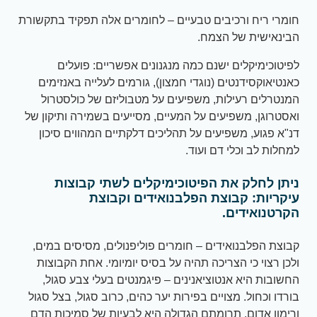
חומרי ריח ורכיבים טבעיים – לחומרים אלה תפקיד בתקשורת
הבינאישית של הצמח.
לפיטוכימיקלים ישנם כמה מנגנונים אפשריים: פועלים
כאנטיאוקסידנטים (נוגדי חמצון), גורמים לעלייה באנזימים
המנטרלים רעילות, משפיעים על מטבוליזם של כולסטרול
ואסטרוגן, משפיעים על המעיים, מסייעים בשמירה ותיקון של
דנ"א פגוע, משפיעים על תהליכים דלקתיים המהווים סיכון
למחלות לב וכלי דם ועוד.
ניתן לחלק את הפיטוכימיקלים לשתי קבוצות
עיקריות: קבוצת הפלבנואידים וקבוצת
הקרטנואידים.
קבוצת הפלבנואידים – חומרים פוליפנולים, מסיסים במים,
ולכן רצוי כי הצריכה תהיה על בסיס יומיומי. אחת הקבוצות
החשובות היא אנטוציאנינים – פיגמנטים בעלי צבע סגול,
בורדו וכחול. מצויים בפירות יער כהים, כרוב סגול, בצל סגול
ורימון אדום. תרומתם הגדולה היא לבעיות של סמיכות הדם