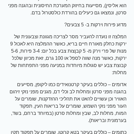
הוא אליסין), מסייעות בחיזוק המערכת החיסונית ובהגנה מפני
סרטן, ונמצאו גם כיעילים בהורדת כולסטרול בדם.
מדוע פירות וירקות ב- 5 צבעים?
המלצה זו נועדה להעביר מסר לצריכה מגוונת וצבעונית של
ירקות כחלק מאורח חיים בריא, כאשר ההמלצה היא לאכול 9
מנות של פרי וירק מ- 5 קבןצות צבע בכל יום: 3-4 פירות, 5-6
ירקות, כאשר מנה שווה לספל או 100 גרם, זאת מכיוון שלכל
קבוצת צבע יש סגולות מיוחדות במניעה מפני התפתחות של
מחלות:
אדומים – כוללים בעיקר קרטנואידים כמו ליקופן, מסייעים
בהגנה מפני סרטן ומחלות לב וכלי דם, מגנים מפני נזקי זיהום
האוויר וכן עשויים להאט את תהליכי ההזדקנות, שומרים על
העור מפני נזקי השמש, שומרים על בריאות העין, תפקוד
המוח, מחלות לב, שבץ ומחלות סרטן (במיוחד ברחם, בשד,
בערמונית ובריאות).
כתומים – כוללים בעיקר בטא קרוטן, שומרים על תפקוד תקין