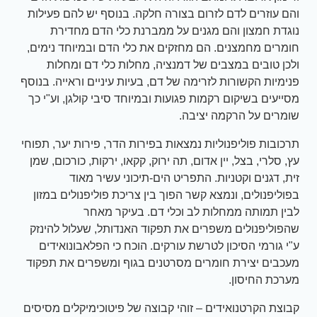
והם עוזרים לדם לזרום בצורה חלקה. בנוסף יש להם פעילות
נוגדת חמצון והם מגנים על ממברנת כלי הדם מחדירת
חומרים מחמצנים. הם מחזקים את כלי הדם ובמיוחד נימים,
ולכן טובים במצבים של דמנציה, מחלות כלי דם ומחלות
פנימיות הקשורות לזרימה של דם, בעיות עיניים וראייה. בנוסף
מסייעים בשיקום רקמות פגועות ובמיוחד סיבי קולגן, וע"י כך
שומרים על הרקמה יציבה.
תרכובות פוליפנוליות נמצאות בפירות הדר, פירות יער, תפוחי
עץ, סלרי, בצל, יין אדום, תה ירוק, קקאו, ירקות, כורכום, שמן
זית, דגנים וקטניות. התפריט הים-תיכוני עשיר מאוד
בפוליפנולים, ונמצא קשר הפוך בין צריכת פוליפנולים במזון
לבין תמותה ממחלות לב וכלי דם. בעיקר מאחר
שהפוליפנולים משפרים את תפקוד האנדותל, שעלול להינזק
ע"י גורמי הסיכון לטרשת עורקים. הוכח כי הפלאבונואידים
מעכבים יצירת חומרים מסרטנים בגוף ומשפרים את תפקוד
מערכת החיסון.
קבוצת הקרטנואידים – זוהי קבוצה של פיטוכימיקלים מסיסים