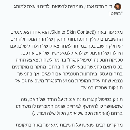
ד"ר הדס אבני, מומחית לרפואת ילדים ויועצת למותג
"בפנטן"
מגע עור בעור ((Skin to Skin Contact, הוא אחד האלמנטים
החשובים בתהליך התפתחותו התקין של הרך הנולד ולהורים
יש חלק חשוב בכך במיוחד לאחר צאתו של הילוד לעולם. עם
היוולדו של התינוק יש לדאוג למגע ישיר שלו עם עורכם,
טכניקה המכונה "טיפול קנגרו" בדומה לשהות צאצא החיה
בכיס האם כהמשך טבעי לשהייה ברחם. מחקרים מוקדמים
בתחום עסקו ביתרונות הטכניקה עבור פגים, אך בהמשך
נמצא שהתועלת המופקת ממגע ה"קנגרו" משפיעה גם על
תינוקות שנולדו במועד.
תינוק בטיפול קנגרו מונח אנכית על החזה של האם, מה
שמאפשר לו להיחשף לגירויים שונים המוכרים לו משהותו
ברחם (פעימות הלב של אימו, הקול שלה ועוד…)
מחקרים רבים שנעשו על חשיבות מגע עור בעור בתקופת