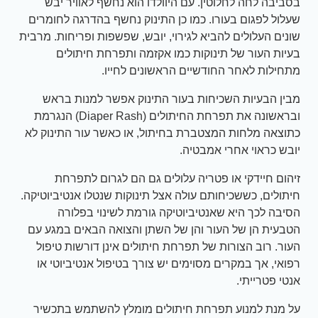
בסביבה לחה לחלוטין. עם היוולדו הוא נחשף לאוויר יבש
שעלול לפגום בעורו. כמו כן התינוק נחשף בהדרגה לחומרים
שונים העלולים להביא לגירוי, יובש, שפשפות ופריחות. מרבית
בעיות העור של תינוקות כמו אקזמה ותפרחת חיתולים
מתחילות לאחר החודשיים הראשונים לחייו.
מבין הבעיות השכיחות בעור התינוק אפשר למנות בראש
ובראשונה את תפרחת החיתולים (Diaper Rash) הנגרמת
כתוצאה מלחות המצטברת בחיתול, או כאשר עור התינוק לא
יובש כראוי אחרי אמבטיה.
זיהום חיידקי או פטריה עלולים גם הם לגרום לתפרחת
חיתולים, כששכיחותם עולה אצל תינוקות שנטלו אנטיביוטיקה.
הסיבה לכך היא שאנטיביוטיקה גורמת לשינוי בפלורה
הטבעית הן של העור והן של השתן והצואה הבאים במגע עם
העור. רוב הצורות של תפרחת חיתולים אינן דורשות טיפול
רפואי, אך במקרים מסוימים יש צורך בטיפול אנטיביוטי או
אנטי פטרייתי.
על מנת למנוע תפרחת חיתולים מומלץ להשתמש בתכשיר