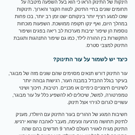
הינקות של התינוק הראו כי הוא בעל השפעה מיטבה על
תחומים שונים בחיי התינוק, לטווח הקצר והארוך. תינוקות
שזכו למגע רציף יותר בינקותם ישנו זמן רב יותר, בכו פחות
במהלך היום, ואף ינקו תקופה ממושכת. השפעות מוכחות
נוספות הן שיפור יציבות מערכות לב ריאה בפגים ושיפור
התקשרות בין ההורה לילד, כמו גם שיפור התנהגות ותגובת
התינוק למצבי סטרס.
כיצד יש לשמור על עור התינוק?
עור התינוק דורש תנאים מסוימים שהם שונים מזה של מבוגר,
בעיקר בגלל ההבדל במבנה העור, רגישות גבוהה יותר
לשינויים חיצוניים כימיים או מכניים. רטיבות, חיכוך ושינוי
טמפרטורה, למשל, שיכולים לא להשפיע כלל על עור מבוגר,
עשויים לגרום לגירוי אצל תינוק.
חשיבות המגע של ההורים בעור התינוק עם היוולדו, מעניק
לתינוק תחושה מרגיעה ונעימה, מעבר לאהבה שהוא ירגיש.
התינוק מגיח לאוויר העולם לאחר 9 חודשים בהם שהה