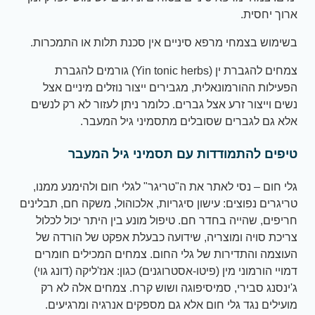
ארוך יחסית.
בשימוש בצמחי מרפא סיניים אין סכנת תלות או התמכרות.
צמחים להגברת ין (Yin tonic herbs) גורמים להגברת
הפעילות ההורמונאלית, מגבירים ייצור נוזלים מיניים אצל
נשים וייצור זרע אצל גברים. כלומר ניתן לעזור לא רק לנשים
אלא גם לגברים שסובלים מתסמיני גיל המעבר.
טיפים להתמודדות עם תסמיני גיל המעבר
גלי חום – נסי לאתר את ה"טריגר" לגלי חום ולהימנע ממנו,
טריגרים נפוצים: עישון סיגריות, אלכוהול, משקה חם, תבלינים
חריפים, שהייה בחדר חם. טיפול מונע בין היתר יכול לכלול
צריכת סויה ומוצריה, שידועה כבעלת אפקט של הורדה של
העוצמה והתדירות של גלי החום. צמחים המכילים חומרים
דמויי הורמוני מין (פיטו-אסטרוגנים) כגון: אנז'ליקה (דונג גוי)
ג'ינסנג סבירי, סמיסיפוגה ושוש קרח. צמחים אלה לא רק
מועילים נגד גלי חום אלא גם מספקים אנרגיה ומרגיעים.