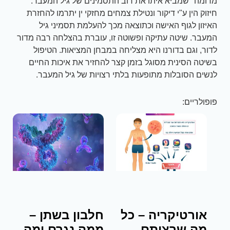
מדומה" שמביא איתו את רוב התסמינים של גיל המעבר.
חיזוק הין ע"י דיקור ונטילת צמחים מחזקי ין יתרמו להחזרת
האיזון לגוף האישה וכתוצאה מכך להעלמת תסמיני גיל
המעבר. שיטה עתיקה ופשוטה זו, עוברת בהצלחה רבה מדור
לדור, וגם בדורנו היא מצליחה במבחן המציאות. הטיפול
בשיטה הסינית מסוגל בזמן קצר להחזיר את איכות החיים
לנשים הסובלות מתופעות בלתי רצויות של גיל המעבר.
פופולריים:
אורטיקריה – כל
חלבון בשתן –
מה שרציתם
ממה נגרם ומה