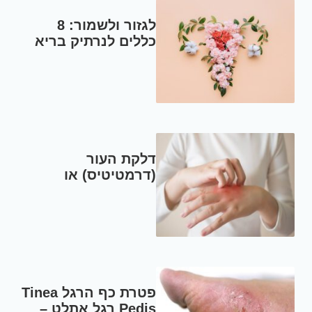
לגזור ולשמור: 8
כללים לנרתיק בריא
דלקת העור
(דרמטיטיס) או
אקזמה Eczema –
רפאל רוזנסקי – מטפל
ברפואה סינית
פטרת כף הרגל Tinea
Pedis רגל אתלט –