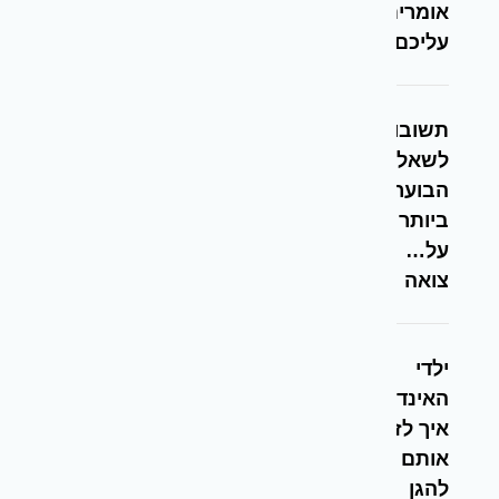
אומרים
עליכם?
תשובות
לשאלות
הבוערות
ביותר
על…
צואה
ילדי
האינדיגו –
איך לזהות
אותם ואיך
להגן