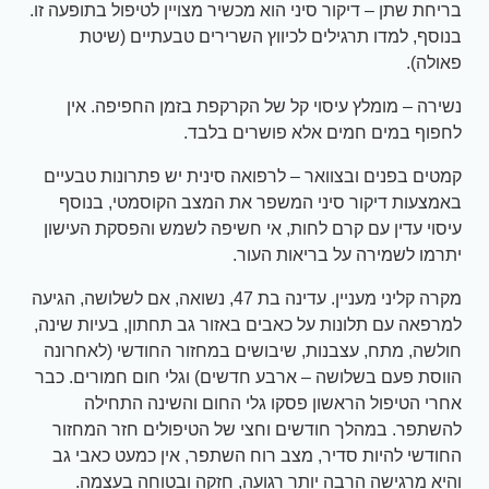
בריחת שתן – דיקור סיני הוא מכשיר מצויין לטיפול בתופעה זו.
בנוסף, למדו תרגילים לכיווץ השרירים טבעתיים (שיטת
פאולה).
נשירה –
מומלץ עיסוי קל של הקרקפת בזמן החפיפה. אין
לחפוף במים חמים אלא פושרים בלבד.
קמטים בפנים ובצוואר – לרפואה סינית יש פתרונות טבעיים
באמצעות דיקור סיני המשפר את המצב הקוסמטי, בנוסף
עיסוי עדין עם קרם לחות, אי חשיפה לשמש והפסקת העישון
יתרמו לשמירה על בריאות העור.
מקרה קליני מעניין. עדינה בת 47, נשואה, אם לשלושה, הגיעה
למרפאה עם תלונות על כאבים באזור גב תחתון, בעיות שינה,
חולשה, מתח, עצבנות, שיבושים במחזור החודשי (לאחרונה
הווסת פעם בשלושה – ארבע חדשים) וגלי חום חמורים. כבר
אחרי הטיפול הראשון פסקו גלי החום והשינה התחילה
להשתפר. במהלך חודשים וחצי של הטיפולים חזר המחזור
החודשי להיות סדיר, מצב רוח השתפר, אין כמעט כאבי גב
והיא מרגישה הרבה יותר רגועה, חזקה ובטוחה בעצמה.