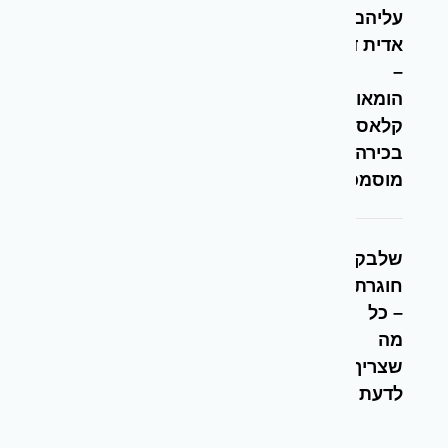
עליהם –
אדית דניאל
–
הומאופתית
קלאסית
בכירה
מוסמכת
שלבקת
חוגרת
– כל
מה
שצריך
לדעת