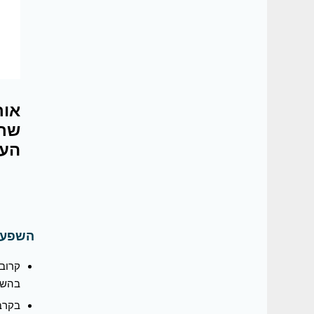
אור
שרצ
העז
השפעת 
בהשוו