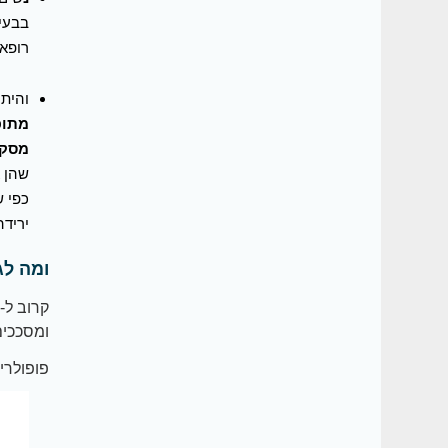
בבעי
רופא 
והיתר? 16% לא יבקרו אצל הרופא. א
מתופ
מסקס,
שהן א
כפי ש
יריד
ומה לג
ומסככים,
פופולריי