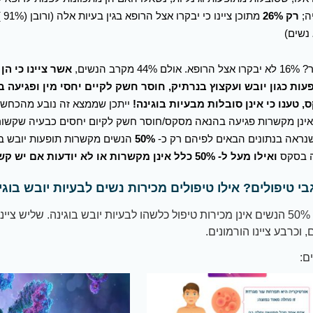
ה;
רק 26%
מתוכן
נשים)
ולם 44% מקרב הנשים,
אשר ציינו כי הן
עות כגון יובש ועקצוץ בנרתיק, חוסר חשק לקיים יחסי מין ופגיעה 
 טענו כי אינן סובלות מבעיות בוגינה!
ייתכן שממצא זה נובע מהכחשה
ינן מקשרות פגיעה בהנאה מסקס/חוסר חשק לקיום יחסים כבעיה שקשורה
נראה בנתונים הבאים לפיהם רק כ-
50%
הנשים מקשרות תופעות יובש בו
ה בסקס
ואילו מעל ל- 50% כלל אינן מקשרות או לא יודעות אם יש קשר.
בי טיפולים? אילו טיפולים מכירות נשים לבעיות יובש בוגי
קרוב ל- 50% הנשים אינן מכירות טיפול כלשהו לבעיות יובש בוגינה. שליש ציי
 וכרבע ציינו הורמונים.
ם: