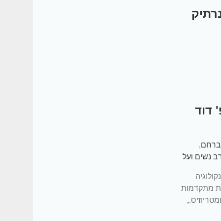
לים לנרתיק
 דוד
ברחם,
ב נשים ועל
3 עד 40% מהנשים בגיל
קולוגיה
טות מתקדמות
מטריוזיס.
,