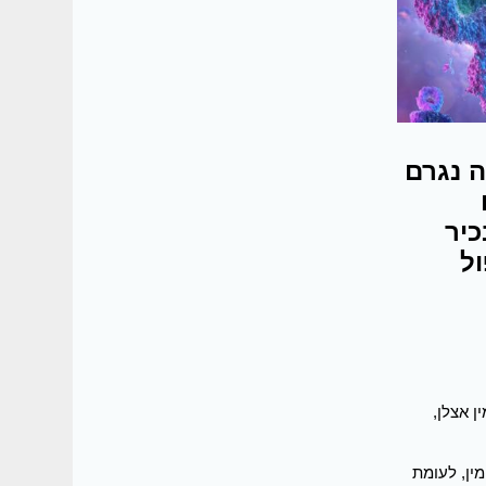
ה נגרם
כיר
יפול
ין אצלן,
ם יחסי מין, לעומת