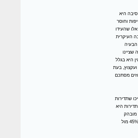
יום יחסי המין אצלן, 60% ציינו שהסיבה היא
, עייפות וחוסר
רב אלו שהעידו
ה, והסיבה העיקרית
-37% ציינו בפועל כי הבעיה
 שציינו
ן היא בגלל
אבים ועקצוץ, בעת
וזים מסתכם
יכו שתדירות
ת, כאשר 60% מהן ציינו כי התדירות היא
 מובהק
בקרב נשים עם תופעות וגינליות, לעומת הנשים שאינן סובלות מבעיות בוגינה (45% מול