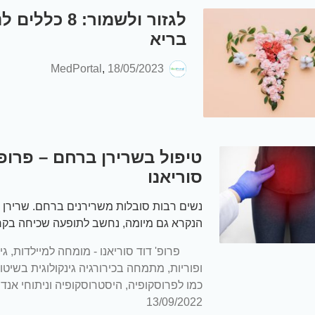
לגזור ולשמור: 8 כל
בריא
MedPortal
,
18/05/2023
טיפול בשרירן ברחם – פרופ'
סוריאנו
נשים רבות סובלות משרירנים ברחם. שרירן 
הנקרא גם מיומה, נחשב לתופעה שכיחה בקר
פי הערכות מקצועיות כ-5%
פרופ' דוד סוריאנו - מומחה למיילדות, גינ
הפריון…
ופוריות, מתמחה בכירורגיה גינקולוגית בשי
כמו לפרוסקופיה, היסטרוסקופיה וניתוחי אנדו
13/09/2022