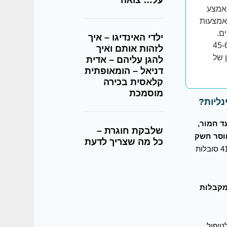
על… צואה
באמצע
באמצעות
ם.
ילדי האינדיגו – איך
 נשים במדגם ארצי ומייצג של קבוצות הגיל 45-60
לזהות אותם ואיך
5. ברמת בטחון של
להגן עליהם – אדית
דניאל – הומאופתית
קלאסית בכירה
מוסמכת
נליות?
ינוני עד חמור,
שלבקת חוגרת –
חוסר חשק
כל מה שצריך לדעת
, כאשר בקרב נשים בנות 50 עד 54 41% סובלות
 מקבלות
טיפול