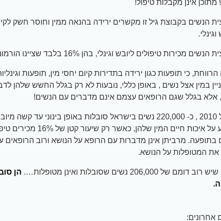
ת הנשים בקבוצת גיל זו מקשרים ירידה בהנאה ממין וחוסר חשק לקיים
וגינלי.
ים מכירות טיפולים ליובש וגינלי, בהן 16% בלבד שציינו הורמונים לוגינה.
רווחת, כי תופעות כגון ירידה בתדירות קיום יחסי מין, תופעות וגינליו
יין במין אצל נשים , באופן כללי, נובעות לא רק בגלל החשש שלהן לדב
 אלא בגלל שגם הרופאים עצמם אינם מדברים עם הנשים!
בישראל 2010 , כ- 220,000 נשים בישראל סובלות באופן בינוני עד קשה מ
המשפיע על איכות חיים המין שלהן, כאשר רק ש
בתופעה. מרביתן אינן מדברות עם הרופא על הנושא ורוב הרופאים ע
את המטופלות על הנושא.
מם של 206,000 נשים שסובלות ואינן מטופלות….
הן סוב
.
אחרונים: