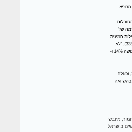
בפעילות המינית, גבוה פי 2 בקרב הסובלות
12% הבדל מובהק ברמה של
ילות המינית
שלהן ושל בן זוגן, בעיקר בגלל שהן חושבות ש"כשמתבגרים זה קורה לכולם" (33%), "לא
נראה שמשהו יעזור " 23%, גם לנשים אין עניין (22%) [כשהבעיה אצל הבעל], בושה 14% ו-
 וכאלה
 בהשוואה
ופן בינוני עד חמור, מיובש
ר חשק לקיים יחסי מין, ופגיעה בהנאה ממין. מדובר ב- 220,000 נשים בישראל