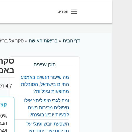
תפריט
דף הבית
»
בריאות האישה
»
סקר על בריא
סקר 
תוכן עניינים
באמצ
מה שיעור הנשים באמצע
החיים בישראל, הסובלות
4.7 דקות קריאה
מתופעות וגינליות?
ומה לגבי טיפולים? אילו
קצר
טיפולים מכירות נשים
לבעיות יובש בוגינה?
הבאו
השפעת יובש וגינלי על
ופגי
תדירות קיום יחסי מין