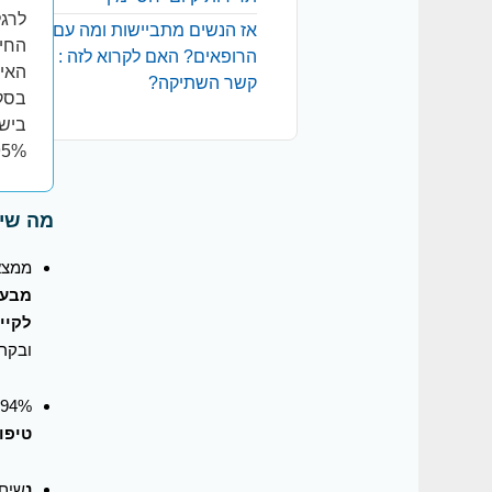
לרגל
אז הנשים מתביישות ומה עם
החיי
הרופאים? האם לקרוא לזה :
האינ
קשר השתיקה?
5% )
מה שיע
ממצא
מבעיו
לקיי
ובקרב נשים בנות 60
94% מקרב הנשים, שסובלות באופן בינוני עד קשה מבעיות יובש ועקצוץ
טיפו
נ
שים 