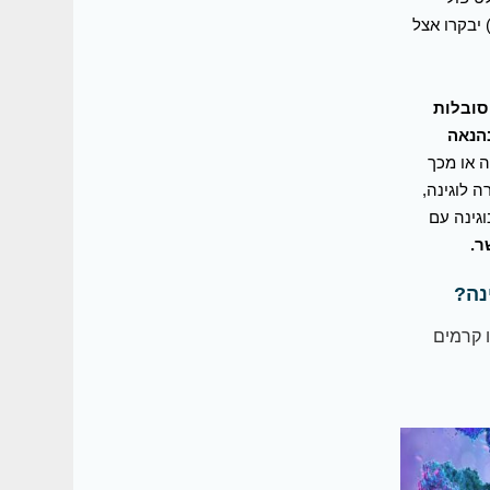
 ציינו כי יבקרו אצל הרופא בגין בעיות אלה (ורובן (91% ) יבקרו אצל
 סובלות
בהנאה
 או מכך
 לוגינה,
גינה עם
נה?
נו קרמים