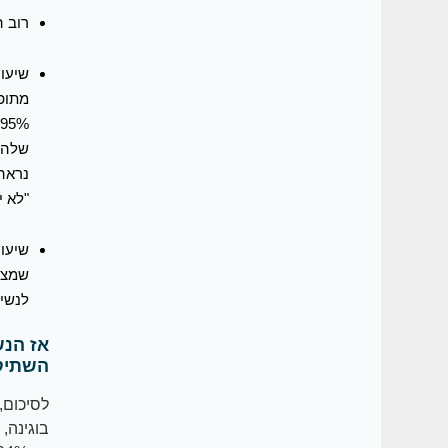
רוב הנ
%
"לא יו
שיעור
שמציי
לנשים
אז הנש
השתיק