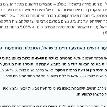
 יום המנופאוזה בישראל ובעולם – ממצאים ראשונים מסקר הנשים 
ם, הסקר
דן בבריאות ואיכות החיים של נשים באמצעי החיים ונערך 
טרנט, ע"י חברת פארמהקווסט, חברה המתמחה במחקרי שוק רפואיי
בסקר השתתפו עד כה, 375
בישראל. (טווח השגיאה הסטטיסטית המירבי הינו +/- 06%
9
ור הנשים באמצע החיים בישראל, הסובלות מתופעות וגי
י הסקר חשפו כי
40% מהנשים בגילאים 45-60 סובלות באופן ב
ת בוגינה הבאות לידי ביטוי ביובש, עקצוץ או חוסר נוחות בוגינה, 
ם יחסי מין ופגיעה בהנאה מסקס
55- 42% סובלות באופן בינוני עד חמור מתופעות אלה.
, אינן
ל כלשהו לתופעות!.
אלו, שסובלות מתופעות וגינליות, נשאלו האם הן מתכוונות לפנות לרופא ל