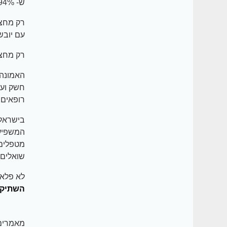
ש- 94% מתוכן אינן מקבלות טיפול!
רק מחצי
עם יובש 
רק מחצית הנש
האמונה ה
חשק וענ
רופאים,
מטפלים 
שואלים 
לא פלא שיש רוב דו
השתיקה
מאמרים 