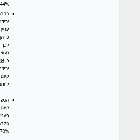
44% המדווחות ירידה, בקרב אלה שטוענות כי אינן סובלות מתופעות וגינליות.
נעוצה
כי
אי
קיום 
ליותר מ-
הנשים
פעמיי
70% , הבדל מובהק ברמה של 95% במובהקות לפרופורציות).