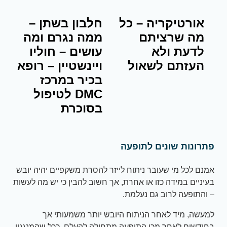
אורטיקריה – כל
חלבון בשתן –
מה שרציתם
ממה נגרם ומה
לדעת ולא
עושים – חוליו
העזתם לשאול
ויינשטיין – רופא
בכיר במרכז
DMC לטיפול
בסוכרת
פתרונות שונים לתופעה
אמנם לכל מי שעובר ניתוח לייזר להסרת משקפיים יהיה יובש
בעיניים במידה כזו או אחרת, אך חשוב להבין כי יש מה לעשות
– והתופעה לרוב גם נעלמת.
למעשה, מיד לאחר הניתוח היובש יותר משמעותי אך
בחודשים לאחר מכן התופעה מתחילה להעלם, ככל שהמנגנון