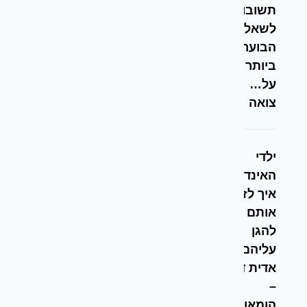
תשובות
לשאלות
הבוערות
ביותר
על…
צואה
ילדי
האינדיגו –
איך לזהות
אותם ואיך
להגן
עליהם –
אדית דניאל
–
הומאופתית