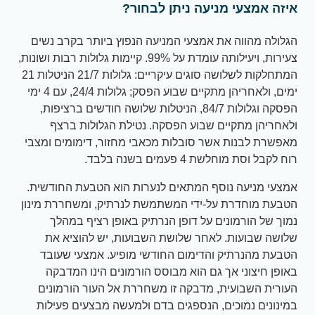
איזה אמצעי מניעה ניתן לבחור?
הגלולה מהווה את אמצעי המניעה הנפוץ ביותר בקרב נשים
צעירות, ויעילותה עומדת על 99%. קיימות גלולות רבות ושונות,
המתחלקות לשלושה סוגים עיקריים: גלולות 21/7 הניטלות 21
ימים, ולאחריהן מתקיים שבוע הפסק; גלולות 24/4, עם 4 ימי
הפסקה וגלולות 84/7, הניטלות שלושה חודשים ברציפות,
ולאחריהן מתקיים שבוע הפסקה. נטילת הגלולות ברצף
מאפשרת לבנות אשר סובלות מכאבי מחזור, דימומים ומצבי
רוח לקבל וסת מוחלשת 4 פעמים בשנה בלבד.
אמצעי מניעה נוסף המתאים לנערות הוא הטבעת החודשית.
הטבעת מוחדרת על-ידי המשתמשת לנרתיק, ומשחררת מינון
נמוך של הורמונים על דופן הנרתיק באופן רציף במהלך
שלושה שבועות. לאחר שלושת השבועות, יש להוציא את
הטבעת מהנרתיק והדימום החודשי מופיע. אמצעי שעובד
באופן חיצוני אך גם הוא מבוסס הורמונים הינו המדבקה
העורית השבועית, מדבקה זו משחררת אל העור הורמונים
במינונים נמוכים, הנספגים בדם ולמעשה מבצעים פעילות