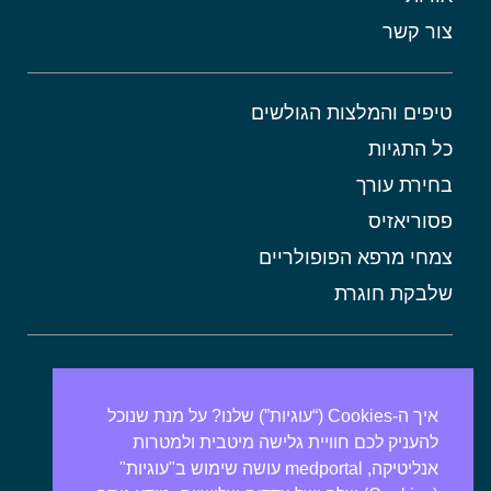
צור קשר
טיפים והמלצות הגולשים
כל התגיות
בחירת עורך
פסוריאזיס
צמחי מרפא הפופולריים
שלבקת חוגרת
אורטיקריה
מתכונים בריאים
איך ה-Cookies (“עוגיות”) שלנו? על מנת שנוכל
להעניק לכם חוויית גלישה מיטבית ולמטרות
אבנים בכיס המרה
אנליטיקה, medportal עושה שימוש ב"עוגיות"
מרולה