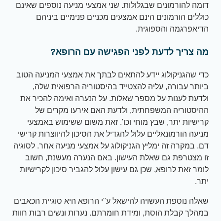
דומה להורמונים שבגלולות. שני אמצעי מניעה נוספים שאינם
כוללים הורמונים הינם אמצעים מכניים פנימיים ביניהם
הדיאפרגמה והספוגית.
מה צריך לדעת לפני הפגישה עם הרופא?
כדי שהגניקולוג יידע להתאים לבתך את אמצעי המניעה הטוב
ביותר עבורה, עליה להצטייד בהיסטוריה הרפואית שלה,
ולדעת לענות על מספר שאלות. על הנערה ואימה להכיר את
ההיסטוריה המשפחתית, ולדעת האם אירעו מקרים של
קרישיות יתר, שבץ מוחי וכו'. זאת משום ששימוש באמצעי
מניעה הורמונאליים עלול להגדיל את הסיכון להיווצרות קרישי
דם. במקרה זה ימליץ הגניקולוג על אמצעי מניעה אחר. לסוגיה
זו מצטרפת גם שאלת העישון. באם הנערה מעשנת, חשוב
לומר זאת לרופא, שכן גם עישון עלול להגביר סיכון לקרישיות
יתר.
שאלה נוספת העשויה להישאל ע"י הרופא היא סוגיית הכאבים
במהלך קבלת הוסת, ומידת חומרתם. נערות ונשים רבות חוות