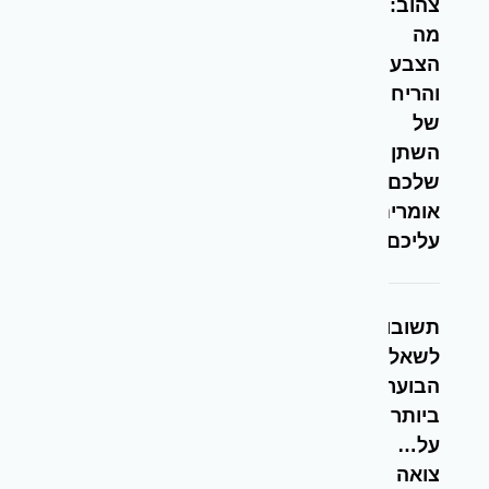
צהוב:
מה
הצבע
והריח
של
השתן
שלכם
אומרים
עליכם?
תשובות
לשאלות
הבוערות
ביותר
על…
צואה