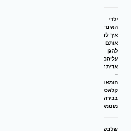
ילדי
האינדיגו –
איך לזהות
אותם ואיך
להגן
עליהם –
אדית דניאל
–
הומאופתית
קלאסית
בכירה
מוסמכת
שלבקת