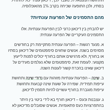
התחושה המנטאלית. מעבר לכך, דיכאון עונתי יכול להתחיל
בסתיו, ולכן התופעה שכיחה בקרב 1% מהאוכלוסיה.
מהם התסמינים של הפרעות עונתיות?
יש להבחין בין דיכאון כרוני לבין הפרעות עונתיות. אלו
התסמינים העיקריים של הפרעה עונתית:
א. מנעד רגשות – הפרעה עונתית מתקיימת רק בחודשים
מסוימים בשנה. אנשים שחווים סימפטומים של דיכאון בסתיו
או בחורף, ולא מרגישים אותם בחורף יכולים לפנות לייעוץ
מקצועי. לעומת זאת, סימפטומים שלא נעלמים מעידים על
דיכאון שאינו בהכרח קשור לעונות השנה.
ב.
שינה
– הפרעות עונתיות מזוהות עם
נדודי שינה
ותחושת
עייפות תמידית. שמירה על שעות שינה קבועות ותחושת
עייפות מוגברת בחורף עשויים להיות תסמין לדיכאון.
ג. עצבנות וכעס – דיכאון חורף בא לידי ביטוי בין היתר
בהתפרצויות כעס פתאומיות. אנשים שסובלים מדיכאון לא