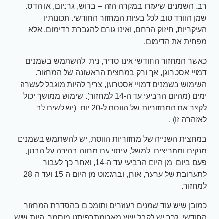
רב. השמנים שיעזרו במקרה הזה – ברוש, גרניום, או הדס.
שמן הוורד טוב לכל בעיות המחזור החודשי. תכונותיו
העיקריות, חיזוק הרחם, ואינו גורם להגברת הדימום, אלא
מפחית את הדימום.
כאשר המחזור החודשי אינו סדיר, ניתן להשתמש בשמנים
דמויי אסטרוגן, אך ורק במחצית הראשונה של המחזור.
השימוש בשמנים דמויי אסטרוגן, צריך להיות מוגבל לעשרה
ימים (מהיום הרביעי עד ה-14 למחזור). שימוש ממושך יכול
לקצר את המחזוריות של הווסת ל-20 יום. (יש לשים לב
לאזהרה זו) .
במחצית השנייה של מחזוריות הווסת, יש להשתמש בשמנים
מנקים וממריצים. למשל, עיסוי עם מרווה בהירה על הבטן,
פעם ביום. מן היום הרביעי עד ה-14, ואחר כך לעבור
לתערובת של ערער, אורן, וברגמוט מן היום ה-15 ועד ה-28
למחזור.
כמובן שיש עוד שמנים העוזרים ותומכים בהסדרת המחזור
החודשי. לכך יש לקבל יעוץ מארומתרפיסט מוסמך, היות שיש