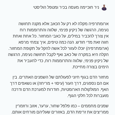
ניר חוכיימה מעסה בכיר ומטפל הוליסטי
ארומתרפיה מקלה לא רק על הכאב אלא מקנה תחושה
נעימה, הרגשה של ניקיון פנימי, שלווה והתרוממות רוח
אין צורך להכביר במילים, על כאבי המחזור. כל אחת ואחת
חווה זאת מדי חודש. הנה כמה טיפים, איך צמחי מרפא
(ארומתרפיה) יוכלו לעזור לכל אשה להקל על תקופת המחזור.
הקלה היא במקרה של כאב ואף לקבל תחושה נעימה, הרגשה
של ניקיון פנימי, שלווה והתרוממות רוח, כדי להעביר את
הימים בצורה מחייכת.
מחזור הדם בגוף חיוני לפעולתם של השמנים האתרים. בין
אם הם נספגים, דרך העור (עיסוי + מריחה) או נשאפים דרך
האף. המולקולות הארומטיות, חודרות למערכת הדם ודרכה
מועברות לכל חלקי הגוף.
שמנים מחממים – כמו פלפל שחור, ערער, אזוב ורוזמרין
ממריצים את זרימת הדם, באזורים שעליהם מורחים אותם.