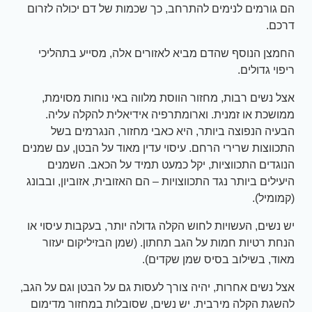
הם גורמים לנימים להתרחב, כך שכמות של דם יכולה לזרום
דרכם.
החמצן הנוסף שהדם מביא לאזורים אלה, מסייע בתהליכי
ריפוי גדולים.
אצל נשים רבות, מחזור הווסת מלווה באי נוחות מסוימת,
ממושכת או זמנית. וארומתרפיה אידיאלית להקלה עליה.
הבעיה הנפוצה ביותר, היא כאבי מחזור, הנגרמים בשל
התכווצות שרירי הרחם. עיסוי עדין מאוד על הבטן, עם שמנים
הנוגדים התכווציות, יקל כמעט תמיד על הכאב. השמנים
היעילים ביותר נגד התכווצויות – הם האזובית, אזוביון, ובבונג
(קמומיל).
יש נשים, העשויות לחוש הקלה גדולה יותר, בעקבות עיסוי או
הנחת רטיות חמות על הגב תחתון. (שמן הבזיליקום יעזור
מאוד, בשילוב בסיס שמן שקדים).
אצל נשים אחרות, יהיה צורך לעסות גם על הבטן וגם על הגב,
להשגת הקלה מירבית. יש נשים, שסובלות במחזור מדימום