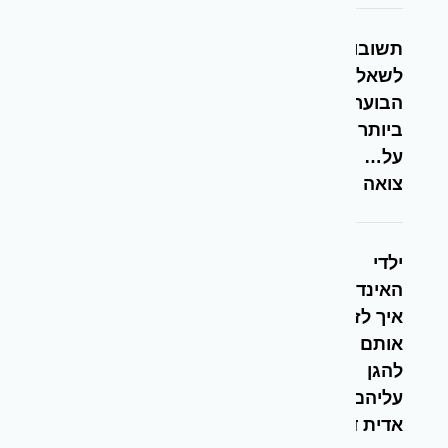
תשובות
לשאלות
הבוערות
ביותר
על…
צואה
ילדי
האינדיגו –
איך לזהות
אותם ואיך
להגן
עליהם –
אדית דניאל