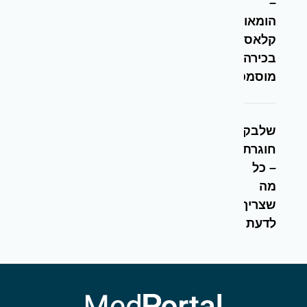
–
הומאופתית
קלאסית
בכירה
מוסמכת
שלבקת
חוגרת
– כל
מה
שצריך
לדעת