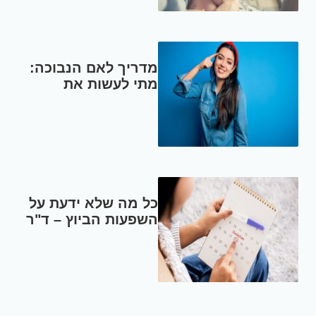
מדריך לאם הנבוכה:
מתי לעשות את
'השיחה'? מתי ללכת
לגניקולוג? אילו
אמצעי מניעה קיימים?
– ד"ר טל בירון
כל מה שלא ידעת על
השפעות הביוץ – ד"ר
בני שכטר, מומחה
לגניקולוגיה ומיילדות