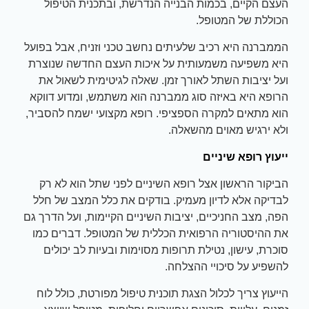
העצם הקיים, בכמות הבנייה הנדרשת, ובתכנית הטיפול
הכוללת של המטופל.
הממברנה היא רכיב שלעיתים נחשב טכני וזניח, אבל בפועל
היא משפיעה משמעותית על איכות העצם החדשה שנוצרת
ועל יציבות השתל לאורך זמן. שאלה לגיטימית לשאול את
הרופא היא באיזה סוג ממברנה הוא משתמש, ומדוע דווקא
הוא מתאים למקרה הספציפי. רופא מקצועי ישמח להסביר,
ולא ירגיש מאוים מהשאלה.
ייעוץ רופא שיניים
הביקור הראשון אצל רופא השיניים לפני שתל הוא לא רק
לבדיקה אלא לדיון מעמיק. בודקים את כלל המצב של חלל
הפה, מצב החניכיים, יציבות השיניים הקיימות, ועל הדרך גם
את ההיסטוריה הרפואית הכללית של המטופל. דברים כמו
סוכרת, עישון, נטילת תרופות מסוימות ובעיות לב יכולים
להשפיע על סיכויי ההצלחה.
הייעוץ צריך לכלול הצגת תוכנית טיפול מפורטת, כולל לוח