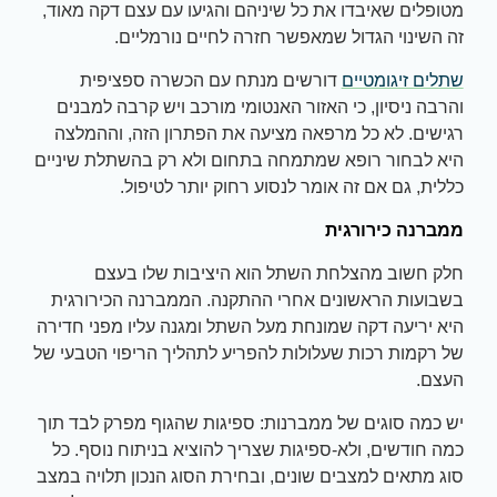
מטופלים שאיבדו את כל שיניהם והגיעו עם עצם דקה מאוד,
זה השינוי הגדול שמאפשר חזרה לחיים נורמליים.
שתלים זיגומטיים
דורשים מנתח עם הכשרה ספציפית
והרבה ניסיון, כי האזור האנטומי מורכב ויש קרבה למבנים
רגישים. לא כל מרפאה מציעה את הפתרון הזה, וההמלצה
היא לבחור רופא שמתמחה בתחום ולא רק בהשתלת שיניים
כללית, גם אם זה אומר לנסוע רחוק יותר לטיפול.
ממברנה כירורגית
חלק חשוב מהצלחת השתל הוא היציבות שלו בעצם
בשבועות הראשונים אחרי ההתקנה. הממברנה הכירורגית
היא יריעה דקה שמונחת מעל השתל ומגנה עליו מפני חדירה
של רקמות רכות שעלולות להפריע לתהליך הריפוי הטבעי של
העצם.
יש כמה סוגים של ממברנות: ספיגות שהגוף מפרק לבד תוך
כמה חודשים, ולא-ספיגות שצריך להוציא בניתוח נוסף. כל
סוג מתאים למצבים שונים, ובחירת הסוג הנכון תלויה במצב