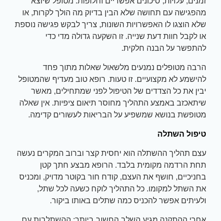
זמנים, עלויות, סיכונים אפשריים וחלופות. מטופל שיוצא
מהפגישה עם תחושה שלא הבין בדיוק מה הולך לקרות, או
שלא הוצגו לו האפשרויות השונות, צריך לבקש פגישה נוספת
או לקבל חוות דעת שנייה. זו השקעה גדולה מדי כדי
להתפשר על הבנה חלקית.
הרבה מטופלים נמנעים מלשאול שאלות מתוך פחד
להישמע לא מקצועיים. זו טעות. רופא טוב מעדיף שהמטופל
יבין את כל הצדדים של הטיפול לפני שמתחילים, מאשר
שיתאכזב באמצע התהליך מחוסר תיאום ציפיות. אין שאלה
מטופשת בנושא שמשפיע על הבריאות לעשורים קדימה.
טיפול השתלה
עצם תהליך ההשתלה הוא יחסית קצר וברוב המקרים נעשה
תחת הרדמה מקומית בלבד. הרופא מבצע חתך קטן
בחניכיים, חושף את העצם, קודח חור בקוטר מדויק, ומכניס
את השתל למקומו. כל התהליך לוקח כשעה לכל שתל,
ולעיתים אפשר להכניס כמה שתלים באותו ביקור.
אחרי ההתקנה מגיע השלב החשוב ביותר: ההשתלבות עם