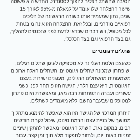
הסיבה שהשתל הצליח להפוך לסטנדרט החדש היא פשוטה:
שיעור ההצלחה שלו עומד על למעלה מ-95% לאורך 15
שנים, נתון שמעמיד אותו בשורה הראשונה של הליכים
רפואיים מודרניים. ובכל זאת, ההצלחה הזו אינה מובטחת
לכל מטופל, ויש דברים שכדאי לדעת לפני שנכנסים לתהליך,
גם בצד הרפואי וגם בצד הכלכלי.
שתלים זיגומטיים
כשעצם הלסת העליונה לא מספיקה לעיגון שתלים רגילים,
יש פתרון שמכונה שתלים זיגומטיים. השתלים האלה ארוכים
משמעותית מהשתלים הרגילים, ומעוגנים ישירות בעצם
הזיגומטית, היא עצם הלחי. הגישה הזו פותחה לפני כשני
עשורים ועברה התפתחות רבה מאז, ומאפשרת היום פתרון
למטופלים שבעבר נחשבו ללא מועמדים לשתלים.
היתרון המרכזי של הגישה הזו הוא שאפשר להימנע מתהליך
ממושך של בניית עצם והרמת סינוס, שיכול לקחת חודשים
רבים. במקום זאת, השתל הזיגומטי מאפשר להתקין שיניים
זמניות באותו יום, ולחזור לתפקוד מלא תוך זמן קצר. עבור