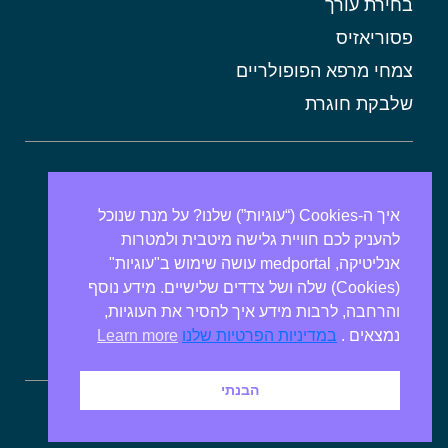
בחירת עורך
פסוריאזיס
צמחי מרפא הפופולריים
שלבקת חוגרת
אורטיקריה
מתכונים בריאים
איך ה-Cookies (“עוגיות”) שלנו? על מנת שנוכל
להעניק לכם חוויית גלישה מיטבית ולמטרות
אבנים בכיס המרה
אנליטיקה, medportal עושה שימוש ב"עוגיות"
מרולה
(Cookies) שלה ושל צדדים שלישיים. מידע נוסף
מורינגה
והרחבה, לרבות מידע איך להסיר את העוגיות,
נמצאים .
במדיניות הפרטיות שלנו
Learn more
אלוורה
הבנתי
ספירולינה