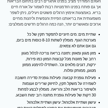
העולם המודרני מציב בפנינו אתגרים רבים בתחום הבריאות
אך גם פותח בפנינו הזדמנויות רבות לשמור על אורח חיים
בריא. באמצעות אימוץ הרגלים פשוטים ויעילים, ניתן לשפר
משמעותית את בריאותנו הפיזית והנפשית וליהנות מחיים
ארוכים ומאושרים יותר, הנה כמה הרגלים חדשים מומלצים:
שתיית מים: מים חיוניים לתפקוד תקין של כל
מערכות הגוף. מומלץ לשתות 8-10 כוסות מים ביום,
גם אם אתם לא צמאים.
מזון מגוון ומאוזן :תזונה בריאה צריכה לכלול מגוון
רחב של מזונות מכל קבוצות המזון כמו פירות,
ירקות, דגנים מלאים וכו'. השתדלו להימנע ממזון
מטוגן, ממותק ומלוח.
פעילות גופנית קבועה: פעילות גופנית סדירה חשובה
לשמירה על משקל תקין, לחיזוק שרירים ועצמות
ולשיפור בריאות הלב והריאה. מומלץ לבצע לפחות
30 דקות של פעילות גופנית מתונה רוב ימות השבוע.
עישון ושתיית אלכוהול: עישון ושתיית אלכוהול