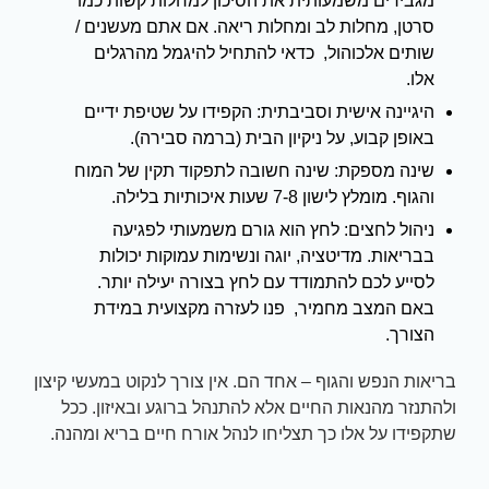
מגבירים משמעותית את הסיכון למחלות קשות כמו
סרטן, מחלות לב ומחלות ריאה. אם אתם מעשנים /
שותים אלכוהול, כדאי להתחיל להיגמל מהרגלים
אלו.
היגיינה אישית וסביבתית: הקפידו על שטיפת ידיים
באופן קבוע, על ניקיון הבית (ברמה סבירה).
שינה מספקת: שינה חשובה לתפקוד תקין של המוח
והגוף. מומלץ לישון 7-8 שעות איכותיות בלילה.
ניהול לחצים: לחץ הוא גורם משמעותי לפגיעה
בבריאות. מדיטציה, יוגה ונשימות עמוקות יכולות
לסייע לכם להתמודד עם לחץ בצורה יעילה יותר.
באם המצב מחמיר, פנו לעזרה מקצועית במידת
הצורך.
בריאות הנפש והגוף – אחד הם. אין צורך לנקוט במעשי קיצון
ולהתנזר מהנאות החיים אלא להתנהל ברוגע ובאיזון. ככל
שתקפידו על אלו כך תצליחו לנהל אורח חיים בריא ומהנה.