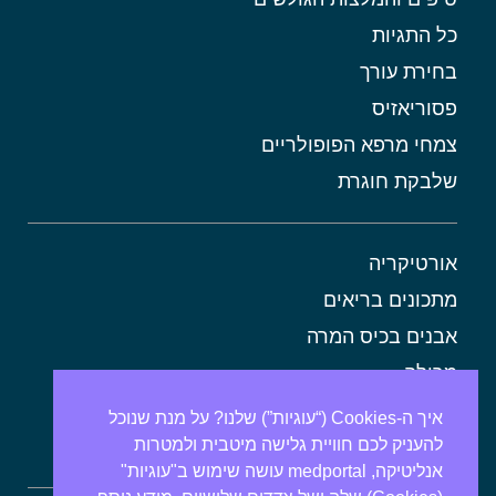
כל התגיות
בחירת עורך
פסוריאזיס
צמחי מרפא הפופולריים
שלבקת חוגרת
אורטיקריה
מתכונים בריאים
אבנים בכיס המרה
מרולה
מורינגה
איך ה-Cookies (“עוגיות”) שלנו? על מנת שנוכל
להעניק לכם חוויית גלישה מיטבית ולמטרות
אלוורה
אנליטיקה, medportal עושה שימוש ב"עוגיות"