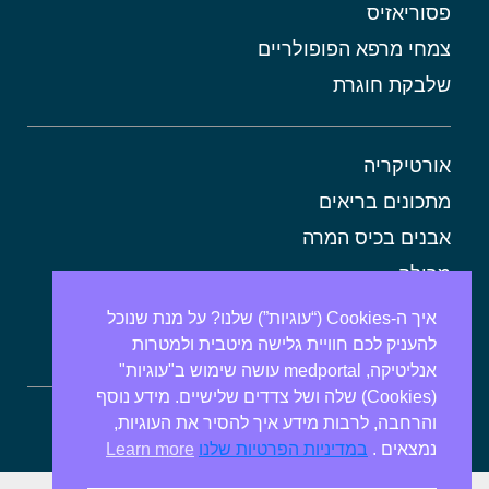
פסוריאזיס
צמחי מרפא הפופולריים
שלבקת חוגרת
אורטיקריה
מתכונים בריאים
אבנים בכיס המרה
מרולה
מורינגה
איך ה-Cookies (“עוגיות”) שלנו? על מנת שנוכל
להעניק לכם חוויית גלישה מיטבית ולמטרות
אלוורה
אנליטיקה, medportal עושה שימוש ב"עוגיות"
(Cookies) שלה ושל צדדים שלישיים. מידע נוסף
והרחבה, לרבות מידע איך להסיר את העוגיות,
ספירולינה
נמצאים .
במדיניות הפרטיות שלנו
Learn more