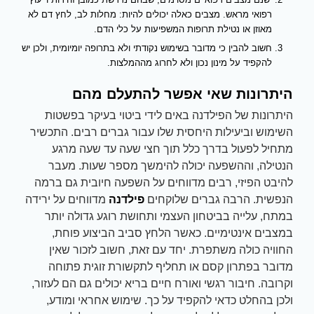
רפואי מראש. מצבים כאלה יכולים להיות: מחלות לב, לחץ דם לא
מאוזן או נטילת תרופות המשפיעות על כלי הדם.
חשוב להבין כי מדובר בשימוש נקודתי ולא בתרופה יומיומית, ולכן יש
להקפיד על מינון נכון ולא לחרוג מההמלצות.
היתרונות שאי אפשר להתעלם מהם
היתרונות של הפילדנה באים לידי ביטוי בעיקר בפשטות
השימוש וביעילות היחסית שלו עבור גברים רבים. התכשיר
מתחיל לפעול בדרך כלל תוך חצי שעה עד שעה מרגע
הנטילה, וההשפעה יכולה להימשך מספר שעות. מעבר
להיבט הפיזי, רבים מדווחים על השפעה חיובית גם ברמה
הנפשית. הרבה גברים שלוקחים
פילדנה
מדווחים על ירידה
במתח, עלייה בביטחון העצמי ותחושת רוגע גדולה יותר
במצבים אינטימיים. כאשר הלחץ סביב הביצוע פוחת,
החוויה כולה משתפרת. יחד עם זאת, חשוב לזכור שאין
מדובר בפתרון קסם או תחליף לתקשורת זוגית פתוחה
וקרובה. חיבור רגשי ואורח חיים בריא יכולים גם הם לעזור,
ולכן בהחלט כדאי להקפיד על כך. שימוש אחראי ומודע,