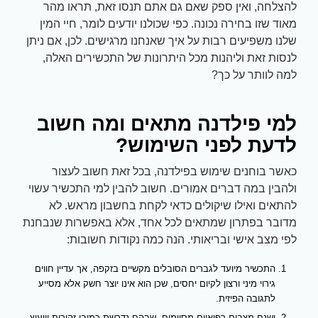
להצלחה, ואין ספק שאם גם אתם תנסו זאת, תראו מהר
מאוד שזו בחירה נכונה. כפי שכולנו יודעים לומר, חיי המין
שלנו משפיעים רבות על איך שאנחנו מרגישים. לכן, אם ניתן
לנסות זאת וליהנות מכל היתרונות של התכשירים האלה,
למה לוותר על כך?
למי פילדנה מתאים ומה חשוב
לדעת לפני השימוש?
כאשר בוחנים שימוש בפילדנה, בכל זאת חשוב לעצור
ולהבין במה דברים אמורים. חשוב להבין למי התכשיר עשוי
להתאים ואילו שיקולים כדאי לקחת בחשבון מראש. לא
מדובר בפתרון שמתאים לכל אחד, אלא באפשרות שנבחנת
לפי מצב אישי ובריאותי. הנה כמה נקודות חשובות:
התכשיר מיועד לגברים הסובלים מקשיים בזקפה, אך עדיין חווים
גירוי מיני ורצון לקיום יחסים, שכן הוא אינו יוצר חשק אלא מסייע
לתגובה הפיזית.
ישנם מצבים רפואיים מסוימים, שבהם נדרשת כמובן זהירות וייעוץ