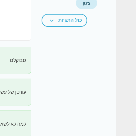
צינון
כול התגיות
סבוקלם
עורטן של עשב
למה לא לשאול