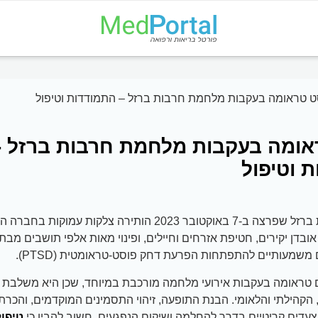
ט טראומה בעקבות מלחמת חרבות ברזל – התמודדות וטיפול
אומה בעקבות מלחמת חרבות ברזל -
 וטיפול
מלחמת חרבות ברזל שפרצה ב-7 באוקטובר 2023 הותירה צלקות עמ
ובדן יקירים, חטיפת אזרחים וחיילים, ופינוי מאות אלפי תושבים מבת
 משמעותיים להתפתחות הפרעת דחק פוסט-טראומטית (PTSD).
טראומה בעקבות אירועי מלחמה מורכבת במיוחד, שכן היא משלבת 
 הקהילתי והלאומי. הבנת התופעה, זיהוי התסמינים המוקדמים, והכרת 
עדים קריטיים בדרך להחלמה ושיקום הנפגעים. חשוב להבין כי
טיפו