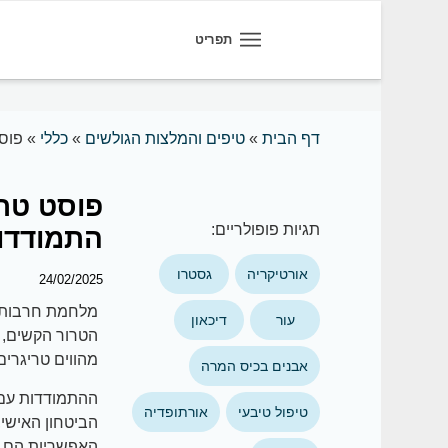
תפריט
דף הבית
»
טיפים והמלצות הגולשים
»
כללי
»
פוס
פוסט טר
תגיות פופולריים:
התמודדות
אורטיקריה
גסטרו
24/02/2025
עור
דיכאון
הטרור הקשים, א
מהווים טריגרים
אבנים בכיס המרה
ההתמודדות עם 
טיפול טיבעי
אורתופדיה
הביטחון האישי,
האפשריות הם צ