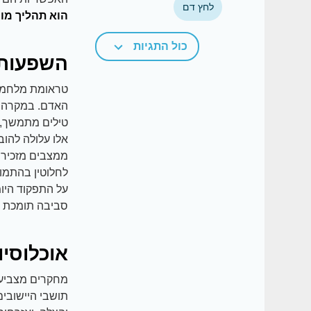
לחץ דם
הוא תהליך מו
כול התגיות
השפעות 
טראומת מלחמה 
האדם. במקרה ש
טילים מתמשך, א
אלו עלולה להו
ממצבים מזכירים
לחלוטין בהתמו
על התפקוד היומ
סביבה תומכת ומ
אוכלוסיו
תושבי היישובים