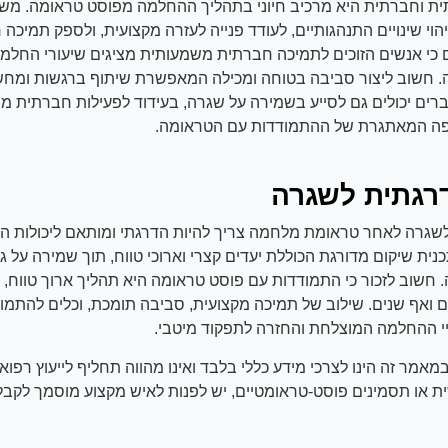
 וחברתית היא מרכיב חיוני בתהליך ההחלמה מפוסט טראומה. מש
זיהוי שינויים התנהגותיים, לעודד פנייה לעזרה מקצועית, ולספק תמיכ
כי אנשים הזוכים לתמיכה חברתית משמעותית מציגים שיעורי החלמה 
 חשוב ליצור סביבה בטוחה ומכילה המאפשרת שיתוף ברגשות ומחשב
רים יכולים גם לסייע בשמירה על שגרה, בעידוד לפעילות חברתית מ
פה המאתגרת של ההתמודדות עם הטראומה.
רגתית לשגרה
שגרה לאחר טראומת מלחמה צריך להיות הדרגתי ומותאם ליכולות הא
נית שיקום מדורגת הכוללת יעדים קצרי וארוכי טווח, תוך שמירה על 
חשוב לזכור כי התמודדות עם פוסט טראומה היא תהליך ארוך טווח, 
ואף שנים. שילוב של תמיכה מקצועית, סביבה תומכת, וכלים להתמודד
יי ההחלמה המוצלחת והחזרה לתפקוד מיטבי.
אמר זה הינו לצרכי מידע כללי בלבד ואינו מהווה תחליף לייעוץ רפוא
 או תסמינים פוסט-טראומטיים, יש לפנות לאיש מקצוע מוסמך לקבלת 