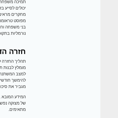
תמיכה משפחתית
יכולים לסייע ב
מחקרים מראים 
מפוסט טראומה.
בני משפחה וחב
נורמליות בתקו
חזרה הד
תהליך החזרה ל
מומלץ לבנות תכ
למצב המשתנה. 
להימשך חודשים 
מגביר את סיכו
המידע המובא במ
של מצוקה נפשית
מתאימים.