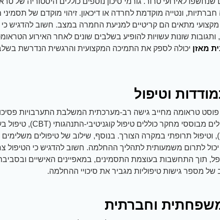
 שנחשפו לאירועי טרור. גורמי סיכון נוספים כוללים היסטוריה של טר
ברתיות, ונטייה מוקדמת לחרדה או דיכאון. זיהוי מוקדם של תסמיני 
 מקצועי מתאים הם קריטיים למניעת החמרה במצב. חשוב להדגיש כי 
ותגובות שונות עשויות להופיע בשלבים שונים לאחר האירוע הטראומט
ית מאזן
יכולה לספק את התמיכה המקצועית והרגשית הנדרשת בשלבי
ודדות וטיפול
 פוסט טראומה מחייב גישה רב-מערכתית המשלבת התערבויות פסיכולו
ושיקומיות. טיפולים מבוססי מחקר כוללים 
רגשות (EMDR), וטיפול תרופתי במקרה הצורך. בנוסף, שילוב של טיפולים משלימים
 יכול לתרום משמעותית לתהליך ההחלמה. חשוב להדגיש כי הטיפול צר
פל, תוך התחשבות בעוצמת התסמינים, במאפיינים האישיים ובסביבת
 של מספר גישות טיפוליות מגביר את סיכויי ההחלמה.
שפחתית וחברתית