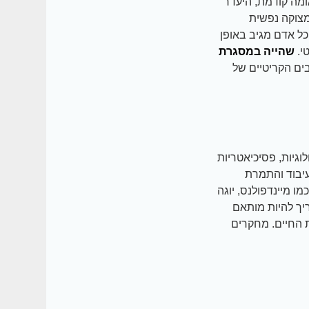
אומה קודמת, היעדר
מצוקה נפשית
כל אדם מגיב באופן
י.
שהייה במסגרת
ם הקריטיים של
גיות, פסיכיאטריות
טיפול קוגניטיבי-התנהגותי (CBT), טיפול בעיבוד והתמרת
 כמו מיינדפולנס, יוגה
יך להיות מותאם
 החיים. מחקרים