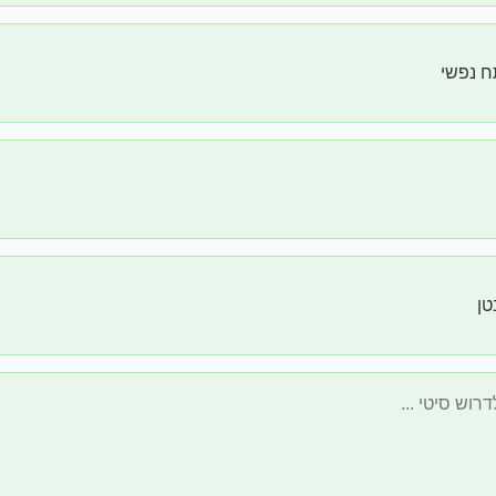
ח נפשי
טן