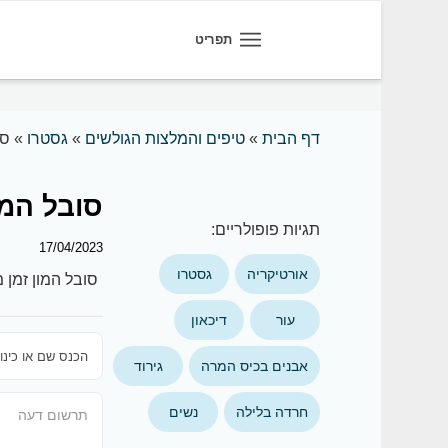
תפריט
דף הבית
»
טיפים והמלצות הגולשים
»
גסטרו
»
סו
סובל המו
תגיות פופולריים:
17/04/2023
אורטיקריה
גסטרו
סובל המון זמן 
עור
דיכאון
אבנים בכיס המרה
גירוד
חרדה בלילה
נשים