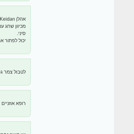
אהלן Merav Keidan
מכיוון שחג ע
סיני.
יכול לפתור א
לטבול צמר גפן
רופא אוזניים