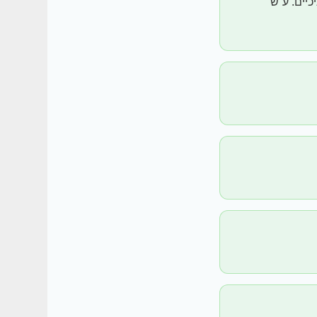
יים. ע”ש