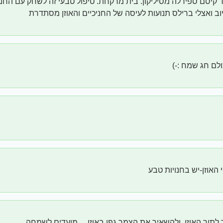
 קיסם ספירלה מסיליקון. בית מרקחת. טיפול טבעי זה לשחק עם החניכ
יוב ואצלי ברילס תנועות לעיסה של החניכיים והאוזן מסתדרת
לם חג שמח :-)
י האוזן-יש בחנויות טבע
 לתוך האוזן..ולהשאיר את הצמר גפן באוזן….מועדים לשמחה….