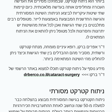
ביותר הוא ניתוח קטרקט, שבמהלכו מסירים את העדשה
העכורה ומחליפים אותה בעדשה מלאכותית. כיום קיימות
שתי שיטות עיקריות לביצוע הניתוח: השיטה המסורתית
והגישה החדשנית המבוצעת באמצעות לייזר. מטופלים רבים
מתלבטים בין שתי הגישות ואכן לכל אחת מהשיטות יש
יתרונות וחסרונות ולכל מטופל ניתן להתאים את הניתוח
המתאים לו.
ד"ר אפרים ברקו, רופא עיניים מומחה, מנתח קטרקט
ורשתית, מסביר מהם ההבדלים בין שתי הגישות וכיצד ניתן
להחליט מהי השיטה המתאימה ביותר.
מידע נוסף על ניתוח קטרקט תוכלו למצוא באתר הרשמי של
ד"ר ברקו >>>
drberco.co.il/cataract-surgery
ניתוח קטרקט מסורתי
ניתוח הקטרקט בגישה המסורתית מבוצע בהצלחה כבר
למעלה מ-50 שנה ונחשב לאחת ההתערבויות הכירורגיות
הבטוחות והנפוצות ביותר בעולם. הניתוח מבוסס על שימוש