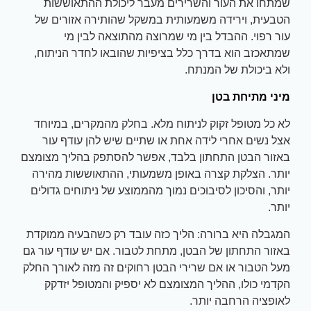
שמתחו את העור והשרירים מעבר ליכולת ההתאוששות
הטבעית, וירידה משמעותית במשקל שהותירה אזורים של
עור רפוי. ההבדל בין מי שמרוצה מהתוצאה לבין מי
שמתאכזב הוא בדרך כלל בציפיות שהובאו לחדר הניתוח,
ולא ביכולת של המנתח.
מיני מתיחת בטן
לא כל מטופל זקוק לניתוח מלא. בחלק מהמקרים, במיוחד
אצל נשים אחרי לידה אחת או שתיים שיש להן עודף עור
באזור הבטן התחתון בלבד, אפשר להסתפק בהליך מצומצם
יותר. הצלקת קצרה באופן משמעותי, ההתאוששות מהירה
יותר, והסיכון לסיבוכים נמוך מהממוצע של ניתוחים גדולים
יותר.
המגבלה היא ברורה: הליך כזה עובד רק כשהבעיה ממוקדת
באזור התחתון של הבטן, מתחת לטבור. אם יש עודף עור גם
מעל הטבור או אם שרירי הבטן רחוקים זה מזה לאורך החלק
הקדמי כולו, ההליך המצומצם לא יספיק והמטופל יזדקק
לאופציה הרחבה יותר.