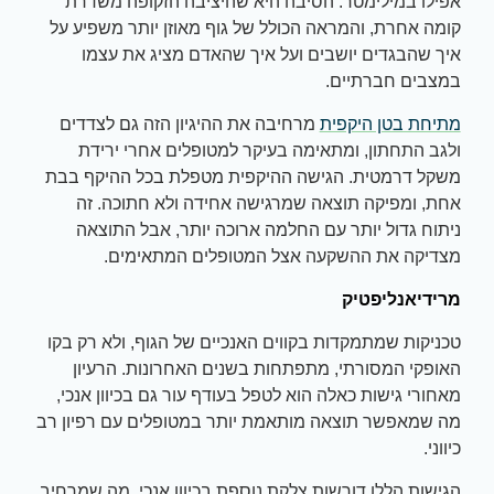
אפילו במילימטר. הסיבה היא שהיציבה הזקופה משדרת
קומה אחרת, והמראה הכולל של גוף מאוזן יותר משפיע על
איך שהבגדים יושבים ועל איך שהאדם מציג את עצמו
במצבים חברתיים.
מתיחת בטן היקפית
מרחיבה את ההיגיון הזה גם לצדדים
ולגב התחתון, ומתאימה בעיקר למטופלים אחרי ירידת
משקל דרמטית. הגישה ההיקפית מטפלת בכל ההיקף בבת
אחת, ומפיקה תוצאה שמרגישה אחידה ולא חתוכה. זה
ניתוח גדול יותר עם החלמה ארוכה יותר, אבל התוצאה
מצדיקה את ההשקעה אצל המטופלים המתאימים.
מרידיאנליפטיק
טכניקות שמתמקדות בקווים האנכיים של הגוף, ולא רק בקו
האופקי המסורתי, מתפתחות בשנים האחרונות. הרעיון
מאחורי גישות כאלה הוא לטפל בעודף עור גם בכיוון אנכי,
מה שמאפשר תוצאה מותאמת יותר במטופלים עם רפיון רב
כיווני.
הגישות הללו דורשות צלקת נוספת בכיוון אנכי, מה שמרחיב