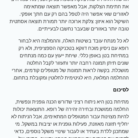
את חתימת הצלקות, אבל מאפשר תוצאה שמתאימה
לאזורים שאי אפשר היה לטפל בהם רק עם חתך אופקי.
השיקול הוא איזון: צלקת ארוכה יותר תמורת תוצאה אסתטית
טובה יותר באזורים שבעבר נחשבו לבעייתיים.
לא כל מנתח עובד בשיטות האלה, וההמלצה היא לבחור
רופא עם ניסיון מוכח דווקא בטכניקה הספציפית, ולא רק
במתיחת בטן באופן כללי. שיחת ייעוץ עם כמה מנתחים
שונים תיתן תמונה רחבה יותר ותעזור לקבל החלטה
מושכלת. בקשה לראות תמונות של מטופלים קודמים, אחרי
ההחלמה המלאה, היא לגיטימית לחלוטין ומקובלת בתחום.
לסיכום
מתיחת בטן היא ניתוח רציני שדורש הכנה גופנית ונפשית,
החלמה ממושכת ובחירה זהירה של רופא. התוצאות יכולות
להיות מצוינות עבור המטופלים המתאימים, אבל הניתוח לא
יחליף תזונה מאוזנת, פעילות גופנית או יציבות במשקל. מי
שמתכנן ללדת בעתיד או לעבור שינויי משקל נוספים, כדאי