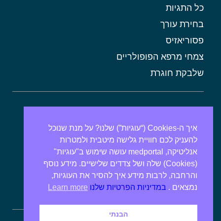
כל התגיות
בחירת עורך
פסוריאזיס
צמחי מרפא הפופולריים
שלבקת חוגרת
אורטיקריה
מתכונים בריאים
איך ה-Cookies (“עוגיות”) שלנו? על מנת שנוכל
להעניק לכם חוויית גלישה מיטבית ולמטרות
אבנים בכיס המרה
אנליטיקה, medportal עושה שימוש ב"עוגיות"
מרולה
(Cookies) שלה ושל צדדים שלישיים. מידע נוסף
מורינגה
והרחבה, לרבות מידע איך להסיר את העוגיות,
נמצאים .
במדיניות הפרטיות שלנו
Learn more
אלוורה
הבנתי