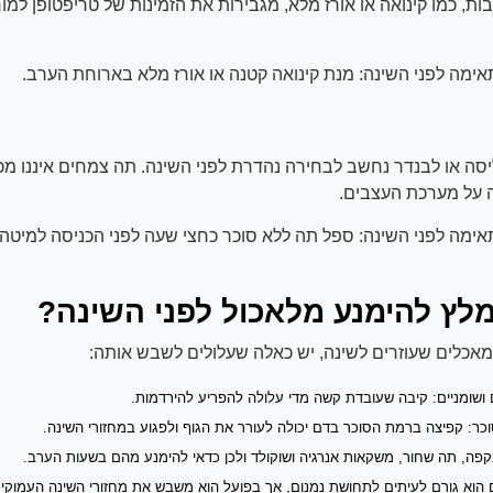
ת, כמו קינואה או אורז מלא, מגבירות את הזמינות של טריפטופן למו
ימה לפני השינה: מנת קינואה קטנה או אורז מלא בארוחת הערב.
סה או לבנדר נחשב לבחירה נהדרת לפני השינה. תה צמחים איננו מכיל
 על מערכת העצבים.
ימה לפני השינה: ספל תה ללא סוכר כחצי שעה לפני הכניסה למיטה.
לץ להימנע מלאכול לפני השינה?
מאכלים שעוזרים לשינה, יש כאלה שעלולים לשבש אותה:
ושומניים: קיבה שעובדת קשה מדי עלולה להפריע להירדמות.
וכר: קפיצה ברמת הסוכר בדם יכולה לעורר את הגוף ולפגוע במחזורי השינה.
קפה, תה שחור, משקאות אנרגיה ושוקולד ולכן כדאי להימנע מהם בשעות הערב.
 הוא גורם לעיתים לתחושת נמנום, אך בפועל הוא משבש את מחזורי השינה העמוקים