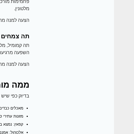
פחמימות מורכבו
מלטונין.
הצעה למנה מתא
תה צמחים
תה קמומיל, מלי
השפעה מרגיעה
הצעה למנה מתא
ממה מומ
בדיוק כפי שיש 
מאכלים כבדים 
מזונות עתירי ס
קפאין: נמצא ב
אלכוהול: אמנם