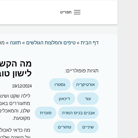
תפריט
דף הבית
»
טיפים והמלצות הגולשים
»
תזונה
»
מה 
מה הקשר 
תגיות פופולריים:
לישון טוב
אורטיקריה
גסטרו
19/12/2024
לילה שקט ושינה
עור
דיכאון
מתעוררים באמצ
שלנו, והמאכלים
אבנים בכיס המרה
סוכרת
מקוטעת.
שיניים
טחורים
מה כדאי לאכול 
על השינה שלכם 