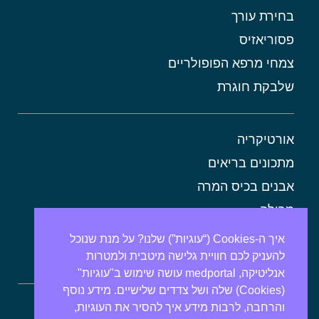
בחירת עורך
פסוריאזיס
צמחי מרפא הפופולריים
שלבקת חוגרת
אורטיקריה
מתכונים בריאים
אבנים בכיס המרה
מרולה
מורינגה
איך ה-Cookies (“עוגיות”) שלנו? על מנת שנוכל
להעניק לכם חוויית גלישה מיטבית ולמטרות
אלוורה
אנליטיקה, medportal עושה שימוש ב"עוגיות"
(Cookies) שלה ושל צדדים שלישיים. מידע נוסף
והרחבה, לרבות מידע איך להסיר את העוגיות,
ספירולינה