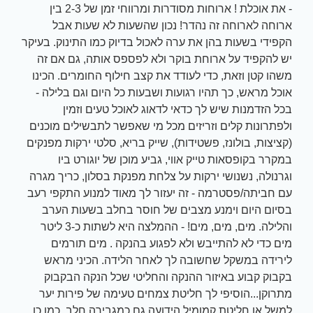
- את אוכלת ! ארוחות מסודרות ומרווחי זמן של 2-3 בין
ארוחה לארוחה זה נהדר! נכון שהשעות לא שעות אבל
הקפידי בשעות בהן את ערה לאכול בדיוק כמו התינוק. בעיקר
יש להקפיד על ארוחת בוקר ולא לפספס אותה, גם אם זה
משהו קטן וזאת, כדי לעודד את קצב חילוף החומרים. הכינו
אוכל מראש, כך תהיו רגועות ושבעות כל היום וגם בלילה -
בכל הזדמנות שיש לך כדאי לדאוג לאוכל טעים וזמין
ולפתרונות קלים וזריזים מכל מי שאפשר לתבשילים מוכנים
(קציצות, בולונז, פשטידות), שייק בריא, סלטי ירקות מפנקים
במקרר בקופסאות טייק אווי, גביע מוכן של יוגורט ביו
וגרנולה, נשנושי ירקות על צלחת מפנקת בסלון, כריך מגרה
עם חביתה/פסטרמה - זה יעזור לך מאוד למנוע התקפי רעב
בסיום היום וימנע מצבים של חוסר בחלב בשעות הערב
והלילה. מים, מים, מים! - ההמלצה היא לשתות כ-3 ליטר
מים כדי לא להתייבש ולא לפגוע בהנקה . מים תורמים
לירידה במשקל שחשובה לך לאחר הלידה. הכיני מראש
בקבוק קבוע באיזור ההנקה והחליטי שכל הנקה הבקבוק
מתרוקן...הוסיפי לך חליטת צמחים טעימה של פירות יער
למשל או חליטת קמומיל הידועה גם כמגבירה חלב. כמו כן,