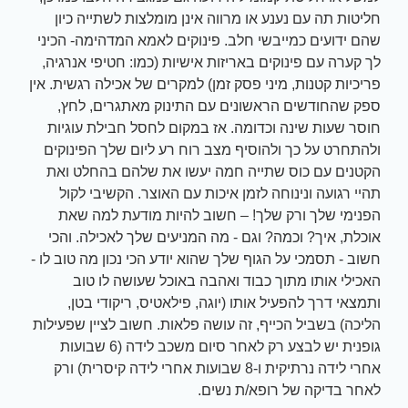
חליטות תה עם נענע או מרווה אינן מומלצות לשתייה כיון
שהם ידועים כמייבשי חלב. פינוקים לאמא המדהימה- הכיני
לך קערה עם פינוקים באריזות אישיות (כמו: חטיפי אנרגיה,
פריכיות קטנות, מיני פסק זמן) למקרים של אכילה רגשית. אין
ספק שהחודשים הראשונים עם התינוק מאתגרים, לחץ,
חוסר שעות שינה וכדומה. אז במקום לחסל חבילת עוגיות
ולהתחרט על כך ולהוסיף מצב רוח רע ליום שלך הפינוקים
הקטנים עם כוס שתייה חמה יעשו את שלהם בהחלט ואת
תהיי רגועה ונינוחה לזמן איכות עם האוצר. הקשיבי לקול
הפנימי שלך ורק שלך! – חשוב להיות מודעת למה שאת
אוכלת, איך? וכמה? וגם - מה המניעים שלך לאכילה. והכי
חשוב - תסמכי על הגוף שלך שהוא יודע הכי נכון מה טוב לו -
האכילי אותו מתוך כבוד ואהבה באוכל שעושה לו טוב
ותמצאי דרך להפעיל אותו (יוגה, פילאטיס, ריקודי בטן,
הליכה) בשביל הכייף, זה עושה פלאות. חשוב לציין שפעילות
גופנית יש לבצע רק לאחר סיום משכב לידה (6 שבועות
אחרי לידה נרתיקית ו-8 שבועות אחרי לידה קיסרית) ורק
לאחר בדיקה של רופא/ת נשים.