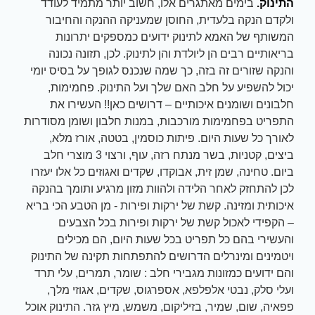
התינוק.
בימים מאתגרים אלו, חשוב יותר מתמיד לעודד
ולקדם הנקה בלעדית, החוסן שמעניקה ההנקה והחיבור
המשותף של האמא לתינוק ידועים כמספקים יתרונות
בריאותיים רבים הן ליולדת והן לתינוק. לכן, תזונה נכונה
והנקה שזורים זה בזה, כך שמה שנכנס לגופך על בסיס יומי
יכול להשפיע על חלב האם שלך ועל התינוק. פחמימות,
חלבונים ושומנים איכותיים – דרושים כאן!! העשירו את
התפריט בפחמימות מורכבות, במנות חלבון ושומן מסודרות
לאורך כל שעות היום. פיתות כוסמין, בטטה, אורז מלא,
ביצים, קטניות, בשר מנתח רזה, עוף, ורצוי 3 מוצרי חלב
ביום. טחינה, שמן זית, אבוקדו, שקדים ואגוזים כל אלו יעזרו
לכן להתחזק לאחר הלידה ולהוות מזון מרגיע ותומך בהנקה
איכותית ומזינה. קשת של ירקות ופירות - מן הטבע הכי בריא
– הקפידי לאכול קשת של ירקות ופירות בכל הצבעים
והעשירי בהם כל תפריט בכל שעות היום, הם מכילים
ויטמינים ומינרלים הדרושים להתפתחות תקינה של התינוק
והם ידועים כמזונות מגבירי חלב : שומר, תמרים, עלי תרד
ועלי סלק, נבטי אלפלפא, אספרגוס, שקדים, אגוזי מלך,
פפאיה, שום, שמיר, בזיליקום, משמש, מיץ גזר. התינוק אוכל