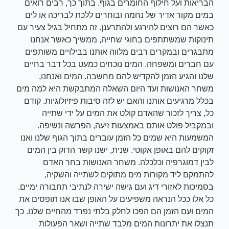
הבריאות ועל חילוף החומרים בגוף. בתוך כך, רבים רואים
במים מקור אדיר של נחמה ובוחרים ללכת לבריכה או לים
כאשר הם רוצים להירגע ולהתרענן. זה מתחיל בגיל צעיר עם
תינוקות שמשתתפים בחוגי שחייה, ממשיך כאשר אנחנו
מתבגרים ובמקרים רבים מלווה אותנו בבילויים משותפים
עם חברים ומשפחה. המים נוכחים כמעט בכל דבר בחיים
שלנו והגיע הזמן להקדיש להם מחשבה. המים ואנחנו,
משחר האנושות ועד היום השאלה המתבקשת היא למה מים
בכלל מרגיעים אותנו והאם יש לזה סיבות פיזיולוגיות. קודם
כל, צריך לזכור שהאדם קולט את המים על ידי שתייה
ובמקביל פולט אותם באמצעות זיעה, הפרשה ונשיפה.
המשמעות היא שמים כל הזמן עוברים בתוך הגוף שלנו ואנו
זקוקים להם באופן אקוטי. שנית, ישנו קשר הדוק בין המים
לבין דמוגרפיה וכלכלה. משחר האנושות בחר האדם
להתמקם ליד מקורות מים מתוקים לשתייה והשקיה,
בסמיכות לאזורי דיג ועם גישה ישירה לנתיבי תחבורה ימיים.
כל אלו ככל הנראה משפיעים על האופן שבו אנו תופסים את
המים ועם הזמן הם הפכו לחלק בלתי נפרד מהחיים שלנו. כך
תנצלו את יתרונות המים מלבד שתייה ושאר הפעולות