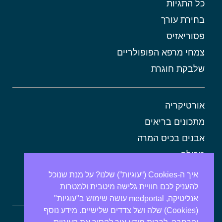
כל התגיות
בחירת עורך
פסוריאזיס
צמחי מרפא הפופולריים
שלבקת חוגרת
אורטיקריה
מתכונים בריאים
אבנים בכיס המרה
מרולה
מורינגה
איך ה-Cookies (“עוגיות”) שלנו? על מנת שנוכל
להעניק לכם חוויית גלישה מיטבית ולמטרות
אלוורה
אנליטיקה, medportal עושה שימוש ב"עוגיות"
(Cookies) שלה ושל צדדים שלישיים. מידע נוסף