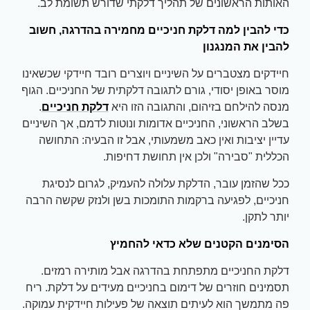
האותות הראשונים של תהליך דלקתי שדורש תשומת לב.
כדי להבין למה דלקת חניכיים מחמירה בהדרגה, חשוב
להבין את המנגנון
חיידקים מצטברים על השיניים ויוצרים רובד חיידקי שכשאינו
מוסר באופן יסודי, גורם לתגובה דלקתית של החניכיים. הגוף
מנסה להילחם בזיהום, והתגובה הזו היא
דלקת חניכיים
.
בשלב הראשוני, החניכיים אדומות ונוטות לדמם, אך השיניים
עדיין יציבות ואין כאב משמעותי, אבל זו הבעיה: התחושה
הכללית "סבירה" ולכן אין תחושת דחיפות.
ככל שהזמן עובר, הדלקת עלולה להעמיק, לגרום לנסיגת
חניכיים, לפגיעה ברקמות התומכות בשן ולנזק שקשה הרבה
יותר לתקן.
הסימנים הקטנים שלא כדאי להחמיץ
דלקת החניכיים מתפתחת בהדרגה אבל מותירה רמזים.
תסמינים חוזרים של דימום בחניכיים מעידים על דלקת. ריח
פה מתמשך הוא לעיתים תוצאה של פעילות חיידקית עמוקה.