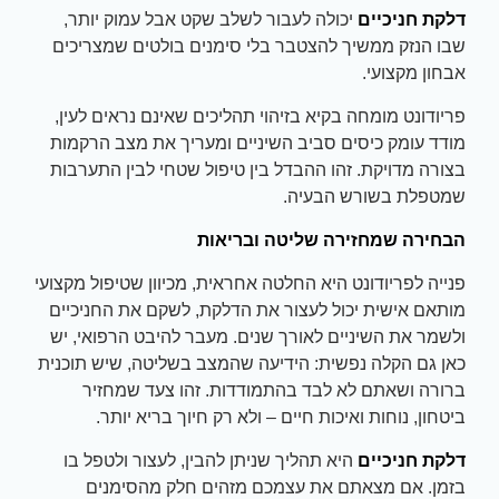
דלקת חניכיים
יכולה לעבור לשלב שקט אבל עמוק יותר,
שבו הנזק ממשיך להצטבר בלי סימנים בולטים שמצריכים
אבחון מקצועי.
פריודונט מומחה בקיא בזיהוי תהליכים שאינם נראים לעין,
מודד עומק כיסים סביב השיניים ומעריך את מצב הרקמות
בצורה מדויקת. זהו ההבדל בין טיפול שטחי לבין התערבות
שמטפלת בשורש הבעיה.
הבחירה שמחזירה שליטה ובריאות
פנייה לפריודונט היא החלטה אחראית, מכיוון שטיפול מקצועי
מותאם אישית יכול לעצור את הדלקת, לשקם את החניכיים
ולשמר את השיניים לאורך שנים. מעבר להיבט הרפואי, יש
כאן גם הקלה נפשית: הידיעה שהמצב בשליטה, שיש תוכנית
ברורה ושאתם לא לבד בהתמודדות. זהו צעד שמחזיר
ביטחון, נוחות ואיכות חיים – ולא רק חיוך בריא יותר.
דלקת חניכיים
היא תהליך שניתן להבין, לעצור ולטפל בו
בזמן. אם מצאתם את עצמכם מזהים חלק מהסימנים