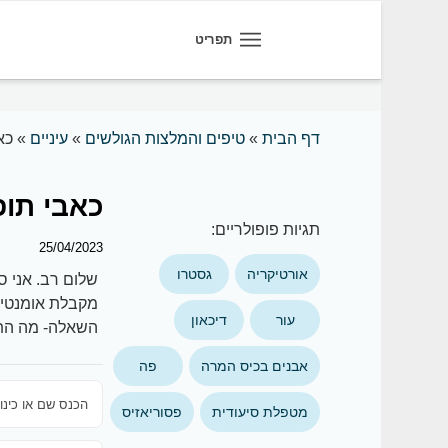
תפריט
דף הבית
»
טיפים והמלצות הגולשים
»
עיניים
»
כא
כאבי תופ
תגיות פופולריים:
25/04/2023
אורטיקריה
גסטרו
שלום רב. אני ס
מקבלת אומנטין 874 מ”ג
עור
דיכאון
השאלה- מה התז
אבנים בכיס המרה
פה
מטפלת סיעודית
פסוריאזיס