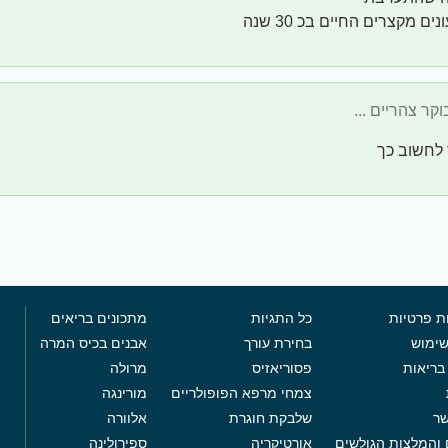
ים מקצרים החיים בכ 30 שנה
 לחשוב כך
ת פרטיות
כל התגיות
מתכונים בריאים
שימוש
בחירת עורך
אבנים בכיס המרה
בריאות
פסוריאזיס
מרולה
צמחי מרפא הפופולריים
מורינגה
שר
שלבקת חוגרת
אלוורה
 והמלצות הגולשים
אורטיקריה
ספירולינה